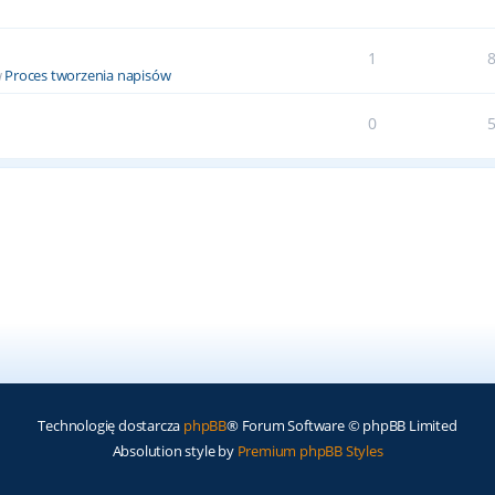
1
w
Proces tworzenia napisów
0
Technologię dostarcza
phpBB
® Forum Software © phpBB Limited
Absolution style by
Premium phpBB Styles