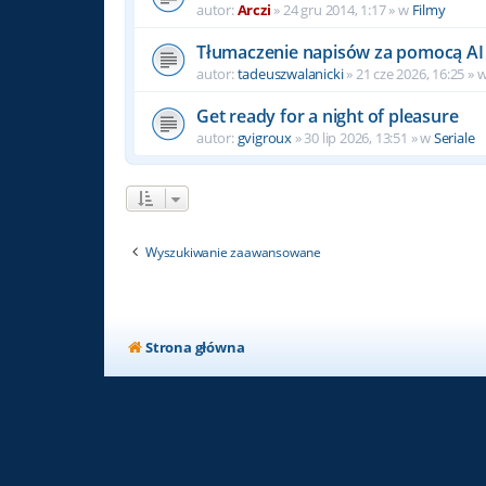
autor:
Arczi
» 24 gru 2014, 1:17 » w
Filmy
Tłumaczenie napisów za pomocą AI
autor:
tadeuszwalanicki
» 21 cze 2026, 16:25 » 
Get ready for a night of pleasure
autor:
gvigroux
» 30 lip 2026, 13:51 » w
Seriale
Wyszukiwanie zaawansowane
Strona główna