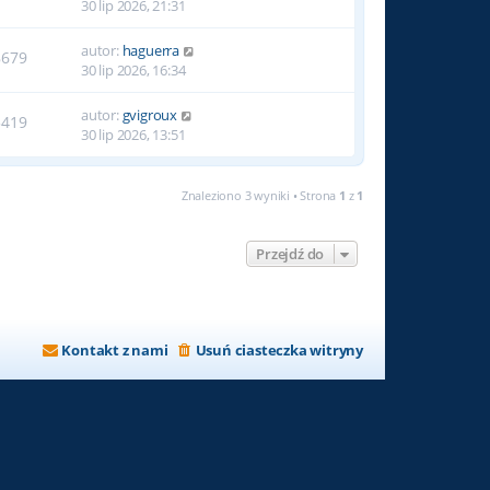
30 lip 2026, 21:31
autor:
haguerra
8679
30 lip 2026, 16:34
autor:
gvigroux
5419
30 lip 2026, 13:51
Znaleziono 3 wyniki • Strona
1
z
1
Przejdź do
Kontakt z nami
Usuń ciasteczka witryny