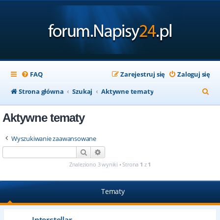
FAQ
Zarejestruj się
Zaloguj się
S
Strona główna
Szukaj
Aktywne tematy
z
Aktywne tematy
u
k
Wyszukiwanie zaawansowane
a
Szukaj
Wyszukiwanie zaawansowane
j
Znaleziono 3 wyniki • Strona
1
z
1
Tematy
Interstellar