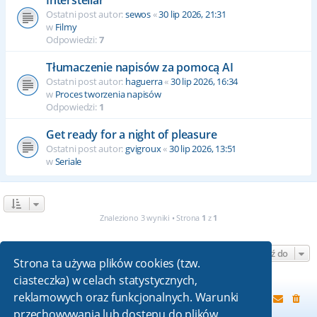
Ostatni post autor:
sewos
«
30 lip 2026, 21:31
w
Filmy
Odpowiedzi:
7
Tłumaczenie napisów za pomocą AI
Ostatni post autor:
haguerra
«
30 lip 2026, 16:34
w
Proces tworzenia napisów
Odpowiedzi:
1
Get ready for a night of pleasure
Ostatni post autor:
gvigroux
«
30 lip 2026, 13:51
w
Seriale
Znaleziono 3 wyniki • Strona
1
z
1
Przejdź do
Strona ta używa plików cookies (tzw.
ciasteczka) w celach statystycznych,
reklamowych oraz funkcjonalnych. Warunki
Strona główna
przechowywania lub dostępu do plików