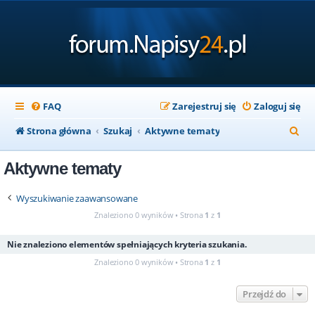
FAQ
Zarejestruj się
Zaloguj się
S
Strona główna
Szukaj
Aktywne tematy
z
Aktywne tematy
u
k
Wyszukiwanie zaawansowane
a
Znaleziono 0 wyników • Strona
1
z
1
j
Nie znaleziono elementów spełniających kryteria szukania.
Znaleziono 0 wyników • Strona
1
z
1
Przejdź do