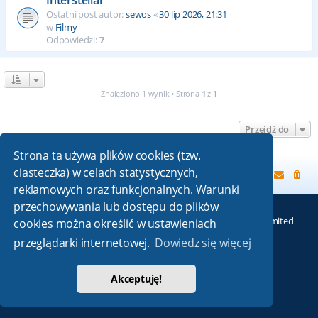
Ostatni post autor:
sewos
«
30 lip 2026, 21:31
w
Filmy
Odpowiedzi:
7
Znaleziono 1 wynik • Strona
1
z
1
Przejdź do
Strona ta używa plików cookies (tzw.
ciasteczka) w celach statystycznych,
Strona główna
reklamowych oraz funkcjonalnych. Warunki
przechowywania lub dostępu do plików
Technologię dostarcza
phpBB
® Forum Software © phpBB Limited
cookies można określić w ustawieniach
Absolution style by
Premium phpBB Styles
przeglądarki internetowej.
Dowiedz się więcej
Polski pakiet językowy dostarcza
phpBB.pl
Akceptuję!
Zasady ochrony danych osobowych
|
Regulamin