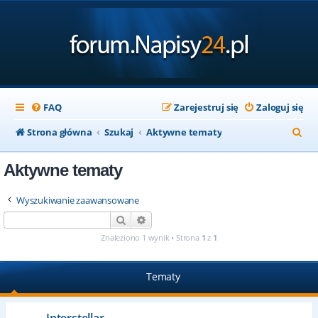
FAQ
Zarejestruj się
Zaloguj się
S
Strona główna
Szukaj
Aktywne tematy
z
Aktywne tematy
u
k
Wyszukiwanie zaawansowane
a
Szukaj
Wyszukiwanie zaawansowane
j
Znaleziono 1 wynik • Strona
1
z
1
Tematy
Interstellar