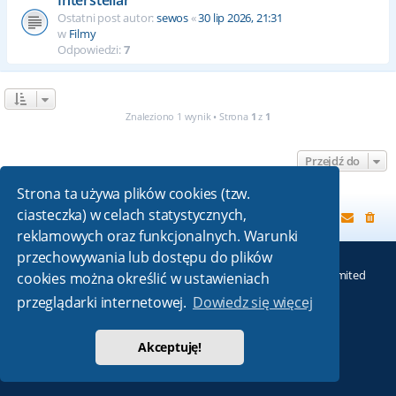
Ostatni post autor:
sewos
«
30 lip 2026, 21:31
w
Filmy
Odpowiedzi:
7
Znaleziono 1 wynik • Strona
1
z
1
Przejdź do
Strona ta używa plików cookies (tzw.
ciasteczka) w celach statystycznych,
Strona główna
reklamowych oraz funkcjonalnych. Warunki
przechowywania lub dostępu do plików
Technologię dostarcza
phpBB
® Forum Software © phpBB Limited
cookies można określić w ustawieniach
Absolution style by
Premium phpBB Styles
przeglądarki internetowej.
Dowiedz się więcej
Polski pakiet językowy dostarcza
phpBB.pl
Akceptuję!
Zasady ochrony danych osobowych
|
Regulamin