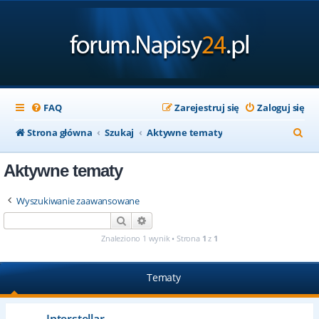
FAQ
Zarejestruj się
Zaloguj się
S
Strona główna
Szukaj
Aktywne tematy
z
Aktywne tematy
u
k
Wyszukiwanie zaawansowane
a
Szukaj
Wyszukiwanie zaawansowane
j
Znaleziono 1 wynik • Strona
1
z
1
Tematy
Interstellar