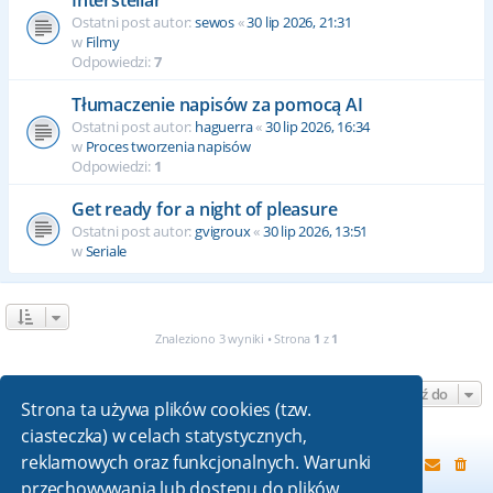
Ostatni post autor:
sewos
«
30 lip 2026, 21:31
w
Filmy
Odpowiedzi:
7
Tłumaczenie napisów za pomocą AI
Ostatni post autor:
haguerra
«
30 lip 2026, 16:34
w
Proces tworzenia napisów
Odpowiedzi:
1
Get ready for a night of pleasure
Ostatni post autor:
gvigroux
«
30 lip 2026, 13:51
w
Seriale
Znaleziono 3 wyniki • Strona
1
z
1
Przejdź do
Strona ta używa plików cookies (tzw.
ciasteczka) w celach statystycznych,
reklamowych oraz funkcjonalnych. Warunki
Strona główna
przechowywania lub dostępu do plików