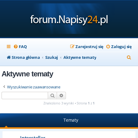
FAQ
Zarejestruj się
Zaloguj się
S
Strona główna
Szukaj
Aktywne tematy
z
Aktywne tematy
u
k
Wyszukiwanie zaawansowane
a
Szukaj
Wyszukiwanie zaawansowane
j
Znaleziono 3 wyniki • Strona
1
z
1
Tematy
Interstellar