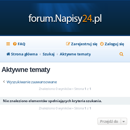
FAQ
Zarejestruj się
Zaloguj się
S
Strona główna
Szukaj
Aktywne tematy
z
Aktywne tematy
u
k
Wyszukiwanie zaawansowane
a
Znaleziono 0 wyników • Strona
1
z
1
j
Nie znaleziono elementów spełniających kryteria szukania.
Znaleziono 0 wyników • Strona
1
z
1
Przejdź do