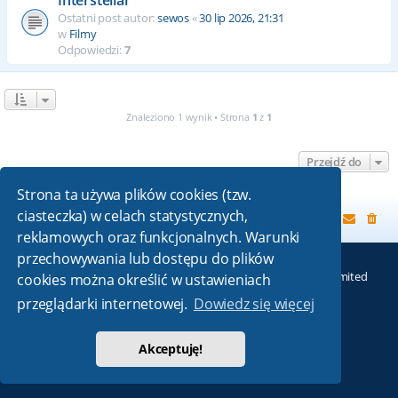
Ostatni post autor:
sewos
«
30 lip 2026, 21:31
w
Filmy
Odpowiedzi:
7
Znaleziono 1 wynik • Strona
1
z
1
Przejdź do
Strona ta używa plików cookies (tzw.
ciasteczka) w celach statystycznych,
Strona główna
reklamowych oraz funkcjonalnych. Warunki
przechowywania lub dostępu do plików
Technologię dostarcza
phpBB
® Forum Software © phpBB Limited
cookies można określić w ustawieniach
Absolution style by
Premium phpBB Styles
przeglądarki internetowej.
Dowiedz się więcej
Polski pakiet językowy dostarcza
phpBB.pl
Akceptuję!
Zasady ochrony danych osobowych
|
Regulamin