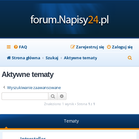
FAQ
Zarejestruj się
Zaloguj się
S
Strona główna
Szukaj
Aktywne tematy
z
Aktywne tematy
u
k
Wyszukiwanie zaawansowane
a
Szukaj
Wyszukiwanie zaawansowane
j
Znaleziono 1 wynik • Strona
1
z
1
Tematy
Interstellar