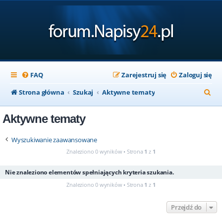
FAQ
Zarejestruj się
Zaloguj się
S
Strona główna
Szukaj
Aktywne tematy
z
Aktywne tematy
u
k
Wyszukiwanie zaawansowane
a
Znaleziono 0 wyników • Strona
1
z
1
j
Nie znaleziono elementów spełniających kryteria szukania.
Znaleziono 0 wyników • Strona
1
z
1
Przejdź do