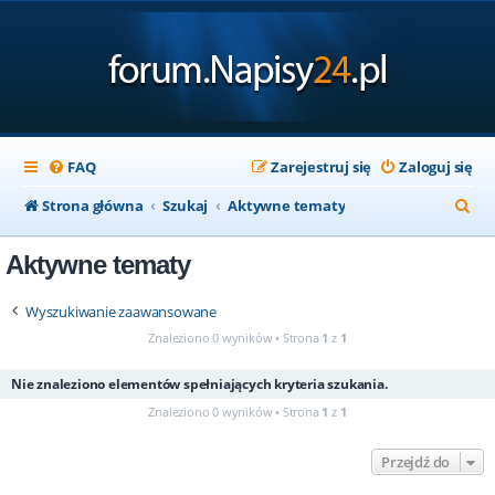
FAQ
Zarejestruj się
Zaloguj się
S
Strona główna
Szukaj
Aktywne tematy
z
Aktywne tematy
u
k
Wyszukiwanie zaawansowane
a
Znaleziono 0 wyników • Strona
1
z
1
j
Nie znaleziono elementów spełniających kryteria szukania.
Znaleziono 0 wyników • Strona
1
z
1
Przejdź do