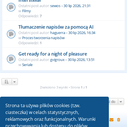
Ostatni post autor:
sewos
«
30 lip 2026, 21:31
w
Filmy
Odpowiedzi:
7
Tłumaczenie napisów za pomocą AI
Ostatni post autor:
haguerra
«
30 lip 2026, 16:34
w
Proces tworzenia napisów
Odpowiedzi:
1
Get ready for a night of pleasure
Ostatni post autor:
gvigroux
«
30 lip 2026, 13:51
w
Seriale
Znaleziono 3 wyniki • Strona
1
z
1
Przejdź do
Strona ta używa plików cookies (tzw.
ciasteczka) w celach statystycznych,
reklamowych oraz funkcjonalnych. Warunki
Strona główna
przechowywania lub dostępu do plików