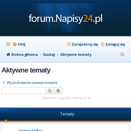
FAQ
Zarejestruj się
Zaloguj się
S
Strona główna
Szukaj
Aktywne tematy
z
Aktywne tematy
u
k
Wyszukiwanie zaawansowane
a
Szukaj
Wyszukiwanie zaawansowane
j
Znaleziono 3 wyniki • Strona
1
z
1
Tematy
Interstellar