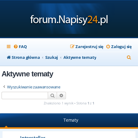
FAQ
Zarejestruj się
Zaloguj się
S
Strona główna
Szukaj
Aktywne tematy
z
Aktywne tematy
u
k
Wyszukiwanie zaawansowane
a
Szukaj
Wyszukiwanie zaawansowane
j
Znaleziono 1 wynik • Strona
1
z
1
Tematy
Interstellar