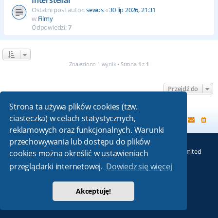
Ostatni post autor:
sewos
«
30 lip 2026, 21:31
w
Filmy
Odpowiedzi:
7
Znaleziono 1 wynik • Strona
1
z
1
Przejdź do
Strona ta używa plików cookies (tzw.
ciasteczka) w celach statystycznych,
Strona główna
reklamowych oraz funkcjonalnych. Warunki
przechowywania lub dostępu do plików
Technologię dostarcza
phpBB
® Forum Software © phpBB Limited
cookies można określić w ustawieniach
Absolution style by
Premium phpBB Styles
przeglądarki internetowej.
Dowiedz się więcej
Polski pakiet językowy dostarcza
phpBB.pl
Akceptuję!
Zasady ochrony danych osobowych
|
Regulamin