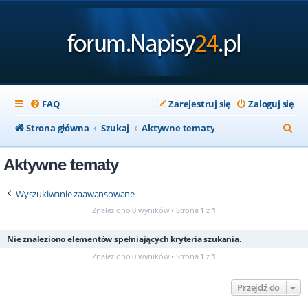
FAQ
Zarejestruj się
Zaloguj się
S
Strona główna
Szukaj
Aktywne tematy
z
Aktywne tematy
u
k
Wyszukiwanie zaawansowane
a
Znaleziono 0 wyników • Strona
1
z
1
j
Nie znaleziono elementów spełniających kryteria szukania.
Znaleziono 0 wyników • Strona
1
z
1
Przejdź do