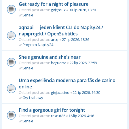
Get ready for a night of pleasure
Ostatni post autor:
gvigroux
«
30 lip 2026, 13:51
w
Seriale
aqnapi — jeden klient CLI do Napisy24 /
napiprojekt / OpenSubtitles
Ostatni post autor:
areq
«
27 lip 2026, 18:36
w
Program Napisy24
She's genuine and she's near
Ostatni post autor:
haguerra
«
22 lip 2026, 22:58
w
Seriale
Uma experiência moderna para fãs de casino
online
Ostatni post autor:
ginjacasino
«
22 lip 2026, 14:30
w
Gry i zabawy
Find a gorgeous girl for tonight
Ostatni post autor:
rekrut86
«
16 lip 2026, 4:16
w
Seriale