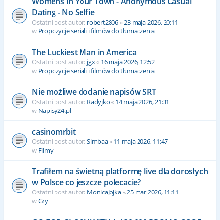
Womens In Your Town - Anonymous Casual
Dating - No Selfie
Ostatni post autor:
robert2806
«
23 maja 2026, 20:11
w
Propozycje seriali i filmów do tłumaczenia
The Luckiest Man in America
Ostatni post autor:
jgx
«
16 maja 2026, 12:52
w
Propozycje seriali i filmów do tłumaczenia
Nie możliwe dodanie napisów SRT
Ostatni post autor:
Radyjko
«
14 maja 2026, 21:31
w
Napisy24.pl
casinomrbit
Ostatni post autor:
Simbaa
«
11 maja 2026, 11:47
w
Filmy
Trafiłem na świetną platformę live dla dorosłych
w Polsce co jeszcze polecacie?
Ostatni post autor:
MonicaJojka
«
25 mar 2026, 11:11
w
Gry