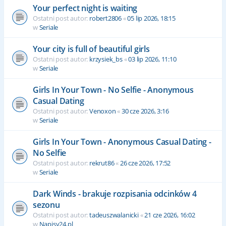
Your perfect night is waiting
Ostatni post autor:
robert2806
«
05 lip 2026, 18:15
w
Seriale
Your city is full of beautiful girls
Ostatni post autor:
krzysiek_bs
«
03 lip 2026, 11:10
w
Seriale
Girls In Your Town - No Selfie - Anonymous
Casual Dating
Ostatni post autor:
Venoxon
«
30 cze 2026, 3:16
w
Seriale
Girls In Your Town - Anonymous Casual Dating -
No Selfie
Ostatni post autor:
rekrut86
«
26 cze 2026, 17:52
w
Seriale
Dark Winds - brakuje rozpisania odcinków 4
sezonu
Ostatni post autor:
tadeuszwalanicki
«
21 cze 2026, 16:02
w
Napisy24.pl