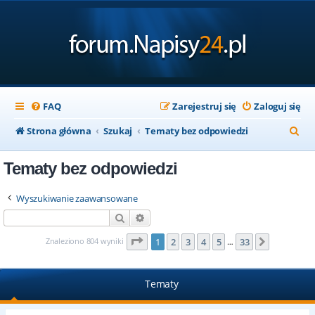
FAQ
Zarejestruj się
Zaloguj się
S
Strona główna
Szukaj
Tematy bez odpowiedzi
z
Tematy bez odpowiedzi
u
k
Wyszukiwanie zaawansowane
a
Szukaj
Wyszukiwanie zaawansowane
j
Strona
1
z
33
Znaleziono 804 wyniki
1
2
3
4
5
33
Następna
…
Tematy