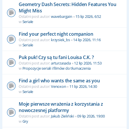
Geometry Dash Secrets: Hidden Features You
Might Miss
Ostatni post autor:
wavebargain
«
15 lip 2026, 6:52
w
Seriale
Find your perfect night companion
Ostatni post autor:
krzysiek_bs
«
14 lip 2026, 11:16
w
Seriale
Puk puk! Czy są tu fani Louisa C.K. ?
Ostatni post autor:
arturzasada
«
12 lip 2026, 11:53
w
Propozycje seriali i filmów do tłumaczenia
Find a girl who wants the same as you
Ostatni post autor:
Venoxon
«
11 lip 2026, 14:30
w
Seriale
Moje pierwsze wrażenia z korzystania z
nowoczesnej platformy
Ostatni post autor:
Jakub Zieliński
«
09 lip 2026, 19:00
w
Gry