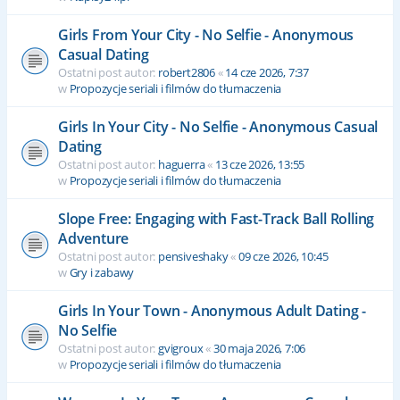
Girls From Your City - No Selfie - Anonymous
Casual Dating
Ostatni post autor:
robert2806
«
14 cze 2026, 7:37
w
Propozycje seriali i filmów do tłumaczenia
Girls In Your City - No Selfie - Anonymous Casual
Dating
Ostatni post autor:
haguerra
«
13 cze 2026, 13:55
w
Propozycje seriali i filmów do tłumaczenia
Slope Free: Engaging with Fast-Track Ball Rolling
Adventure
Ostatni post autor:
pensiveshaky
«
09 cze 2026, 10:45
w
Gry i zabawy
Girls In Your Town - Anonymous Adult Dating -
No Selfie
Ostatni post autor:
gvigroux
«
30 maja 2026, 7:06
w
Propozycje seriali i filmów do tłumaczenia