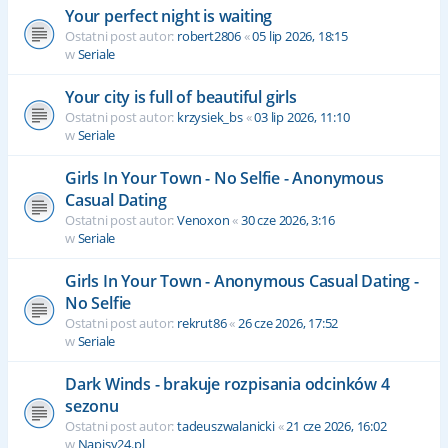
Your perfect night is waiting
Ostatni post autor:
robert2806
«
05 lip 2026, 18:15
w
Seriale
Your city is full of beautiful girls
Ostatni post autor:
krzysiek_bs
«
03 lip 2026, 11:10
w
Seriale
Girls In Your Town - No Selfie - Anonymous
Casual Dating
Ostatni post autor:
Venoxon
«
30 cze 2026, 3:16
w
Seriale
Girls In Your Town - Anonymous Casual Dating -
No Selfie
Ostatni post autor:
rekrut86
«
26 cze 2026, 17:52
w
Seriale
Dark Winds - brakuje rozpisania odcinków 4
sezonu
Ostatni post autor:
tadeuszwalanicki
«
21 cze 2026, 16:02
w
Napisy24.pl