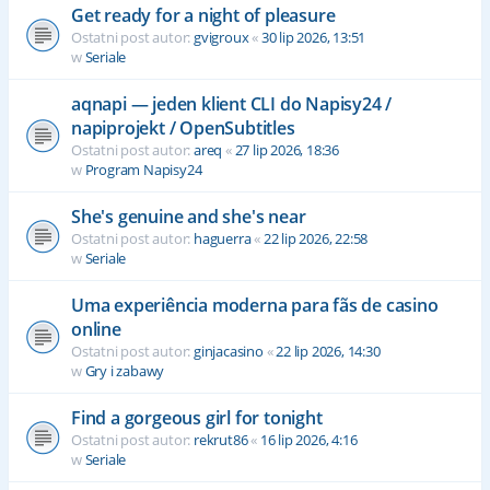
Get ready for a night of pleasure
Ostatni post autor:
gvigroux
«
30 lip 2026, 13:51
w
Seriale
aqnapi — jeden klient CLI do Napisy24 /
napiprojekt / OpenSubtitles
Ostatni post autor:
areq
«
27 lip 2026, 18:36
w
Program Napisy24
She's genuine and she's near
Ostatni post autor:
haguerra
«
22 lip 2026, 22:58
w
Seriale
Uma experiência moderna para fãs de casino
online
Ostatni post autor:
ginjacasino
«
22 lip 2026, 14:30
w
Gry i zabawy
Find a gorgeous girl for tonight
Ostatni post autor:
rekrut86
«
16 lip 2026, 4:16
w
Seriale