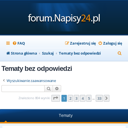
FAQ
Zarejestruj się
Zaloguj się
S
Strona główna
Szukaj
Tematy bez odpowiedzi
z
Tematy bez odpowiedzi
u
k
Wyszukiwanie zaawansowane
a
Szukaj
Wyszukiwanie zaawansowane
j
Strona
1
z
33
Znaleziono 804 wyniki
1
2
3
4
5
33
Następna
…
Tematy