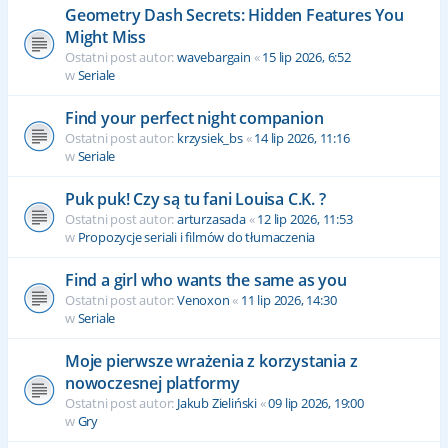
Geometry Dash Secrets: Hidden Features You
Might Miss
Ostatni post autor:
wavebargain
«
15 lip 2026, 6:52
w
Seriale
Find your perfect night companion
Ostatni post autor:
krzysiek_bs
«
14 lip 2026, 11:16
w
Seriale
Puk puk! Czy są tu fani Louisa C.K. ?
Ostatni post autor:
arturzasada
«
12 lip 2026, 11:53
w
Propozycje seriali i filmów do tłumaczenia
Find a girl who wants the same as you
Ostatni post autor:
Venoxon
«
11 lip 2026, 14:30
w
Seriale
Moje pierwsze wrażenia z korzystania z
nowoczesnej platformy
Ostatni post autor:
Jakub Zieliński
«
09 lip 2026, 19:00
w
Gry