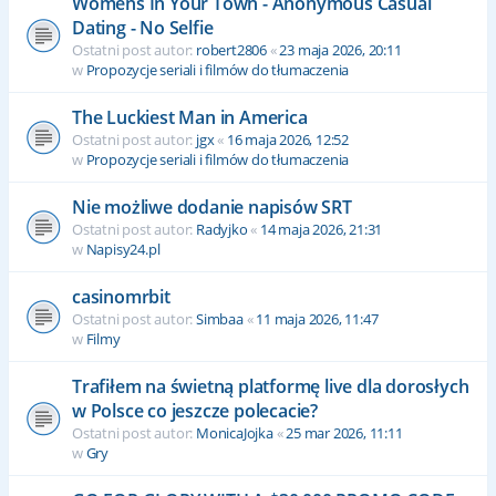
Womens In Your Town - Anonymous Casual
Dating - No Selfie
Ostatni post autor:
robert2806
«
23 maja 2026, 20:11
w
Propozycje seriali i filmów do tłumaczenia
The Luckiest Man in America
Ostatni post autor:
jgx
«
16 maja 2026, 12:52
w
Propozycje seriali i filmów do tłumaczenia
Nie możliwe dodanie napisów SRT
Ostatni post autor:
Radyjko
«
14 maja 2026, 21:31
w
Napisy24.pl
casinomrbit
Ostatni post autor:
Simbaa
«
11 maja 2026, 11:47
w
Filmy
Trafiłem na świetną platformę live dla dorosłych
w Polsce co jeszcze polecacie?
Ostatni post autor:
MonicaJojka
«
25 mar 2026, 11:11
w
Gry