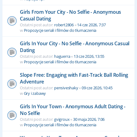
Girls From Your City - No Selfie - Anonymous
Casual Dating
Ostatni post autor:
robert2806
«
14 cze 2026, 7:37
w
Propozycje seriali i filmów do tłumaczenia
Girls In Your City - No Selfie - Anonymous Casual
Dating
Ostatni post autor:
haguerra
«
13 cze 2026, 13:55
w
Propozycje seriali i filmów do tłumaczenia
Slope Free: Engaging with Fast-Track Ball Rolling
Adventure
Ostatni post autor:
pensiveshaky
«
09 cze 2026, 10:45
w
Gry i zabawy
Girls In Your Town - Anonymous Adult Dating -
No Selfie
Ostatni post autor:
gvigroux
«
30 maja 2026, 7:06
w
Propozycje seriali i filmów do tłumaczenia