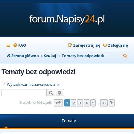
FAQ
Zarejestruj się
Zaloguj się
S
Strona główna
Szukaj
Tematy bez odpowiedzi
z
Tematy bez odpowiedzi
u
k
Wyszukiwanie zaawansowane
a
Szukaj
Wyszukiwanie zaawansowane
j
Strona
1
z
33
Znaleziono 804 wyniki
1
2
3
4
5
33
Następna
…
Tematy