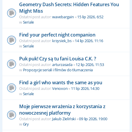
Geometry Dash Secrets: Hidden Features You
Might Miss
Ostatni post autor:
wavebargain
«
15 lip 2026, 6:52
w
Seriale
Find your perfect night companion
Ostatni post autor:
krzysiek_bs
«
14 lip 2026, 11:16
w
Seriale
Puk puk! Czy są tu fani Louisa C.K. ?
Ostatni post autor:
arturzasada
«
12 lip 2026, 11:53
w
Propozycje seriali i filmów do tłumaczenia
Find a girl who wants the same as you
Ostatni post autor:
Venoxon
«
11 lip 2026, 14:30
w
Seriale
Moje pierwsze wrażenia z korzystania z
nowoczesnej platformy
Ostatni post autor:
Jakub Zieliński
«
09 lip 2026, 19:00
w
Gry