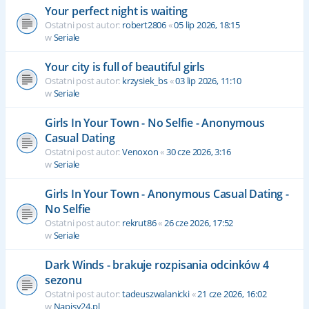
Your perfect night is waiting
Ostatni post autor:
robert2806
«
05 lip 2026, 18:15
w
Seriale
Your city is full of beautiful girls
Ostatni post autor:
krzysiek_bs
«
03 lip 2026, 11:10
w
Seriale
Girls In Your Town - No Selfie - Anonymous
Casual Dating
Ostatni post autor:
Venoxon
«
30 cze 2026, 3:16
w
Seriale
Girls In Your Town - Anonymous Casual Dating -
No Selfie
Ostatni post autor:
rekrut86
«
26 cze 2026, 17:52
w
Seriale
Dark Winds - brakuje rozpisania odcinków 4
sezonu
Ostatni post autor:
tadeuszwalanicki
«
21 cze 2026, 16:02
w
Napisy24.pl