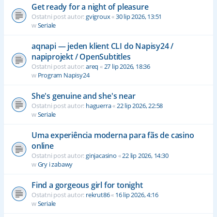
Get ready for a night of pleasure
Ostatni post autor:
gvigroux
«
30 lip 2026, 13:51
w
Seriale
aqnapi — jeden klient CLI do Napisy24 /
napiprojekt / OpenSubtitles
Ostatni post autor:
areq
«
27 lip 2026, 18:36
w
Program Napisy24
She's genuine and she's near
Ostatni post autor:
haguerra
«
22 lip 2026, 22:58
w
Seriale
Uma experiência moderna para fãs de casino
online
Ostatni post autor:
ginjacasino
«
22 lip 2026, 14:30
w
Gry i zabawy
Find a gorgeous girl for tonight
Ostatni post autor:
rekrut86
«
16 lip 2026, 4:16
w
Seriale