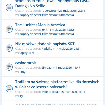
Womens In Your Town - Anonymous Casual
Dating - No Selfie
Ostatni post autor:
robert2806
«
23 maja 2026, 20:11
w
Propozycje seriali i filmów do tłumaczenia
The Luckiest Man in America
Ostatni post autor:
jgx
«
16 maja 2026, 12:52
w
Propozycje seriali i filmów do tłumaczenia
Nie możliwe dodanie napisów SRT
Ostatni post autor:
Radyjko
«
14 maja 2026, 21:31
w
Napisy24.pl
casinomrbit
Ostatni post autor:
Simbaa
«
11 maja 2026, 11:47
w
Filmy
Trafiłem na świetną platformę live dla dorosłych
w Polsce co jeszcze polecacie?
Ostatni post autor:
MonicaJojka
«
25 mar 2026, 11:11
w
Gry