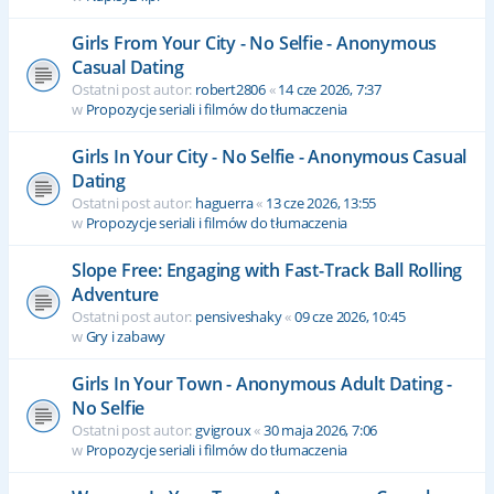
Girls From Your City - No Selfie - Anonymous
Casual Dating
Ostatni post autor:
robert2806
«
14 cze 2026, 7:37
w
Propozycje seriali i filmów do tłumaczenia
Girls In Your City - No Selfie - Anonymous Casual
Dating
Ostatni post autor:
haguerra
«
13 cze 2026, 13:55
w
Propozycje seriali i filmów do tłumaczenia
Slope Free: Engaging with Fast-Track Ball Rolling
Adventure
Ostatni post autor:
pensiveshaky
«
09 cze 2026, 10:45
w
Gry i zabawy
Girls In Your Town - Anonymous Adult Dating -
No Selfie
Ostatni post autor:
gvigroux
«
30 maja 2026, 7:06
w
Propozycje seriali i filmów do tłumaczenia