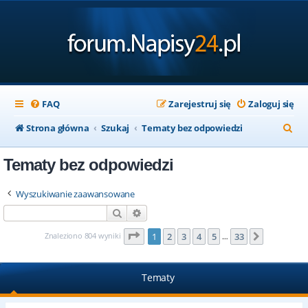
FAQ
Zarejestruj się
Zaloguj się
S
Strona główna
Szukaj
Tematy bez odpowiedzi
z
Tematy bez odpowiedzi
u
k
Wyszukiwanie zaawansowane
a
Szukaj
Wyszukiwanie zaawansowane
j
Strona
1
z
33
Znaleziono 804 wyniki
1
2
3
4
5
33
Następna
…
Tematy