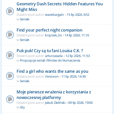
Geometry Dash Secrets: Hidden Features You
Might Miss
Ostatni post autor:
wavebargain
«
15 lip 2026, 6:52
w
Seriale
Find your perfect night companion
Ostatni post autor:
krzysiek_bs
«
14 lip 2026, 11:16
w
Seriale
Puk puk! Czy są tu fani Louisa C.K. ?
Ostatni post autor:
arturzasada
«
12 lip 2026, 11:53
w
Propozycje seriali i filmów do tłumaczenia
Find a girl who wants the same as you
Ostatni post autor:
Venoxon
«
11 lip 2026, 14:30
w
Seriale
Moje pierwsze wrażenia z korzystania z
nowoczesnej platformy
Ostatni post autor:
Jakub Zieliński
«
09 lip 2026, 19:00
w
Gry