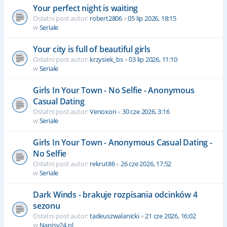
Your perfect night is waiting
Ostatni post autor:
robert2806
«
05 lip 2026, 18:15
w
Seriale
Your city is full of beautiful girls
Ostatni post autor:
krzysiek_bs
«
03 lip 2026, 11:10
w
Seriale
Girls In Your Town - No Selfie - Anonymous
Casual Dating
Ostatni post autor:
Venoxon
«
30 cze 2026, 3:16
w
Seriale
Girls In Your Town - Anonymous Casual Dating -
No Selfie
Ostatni post autor:
rekrut86
«
26 cze 2026, 17:52
w
Seriale
Dark Winds - brakuje rozpisania odcinków 4
sezonu
Ostatni post autor:
tadeuszwalanicki
«
21 cze 2026, 16:02
w
Napisy24.pl