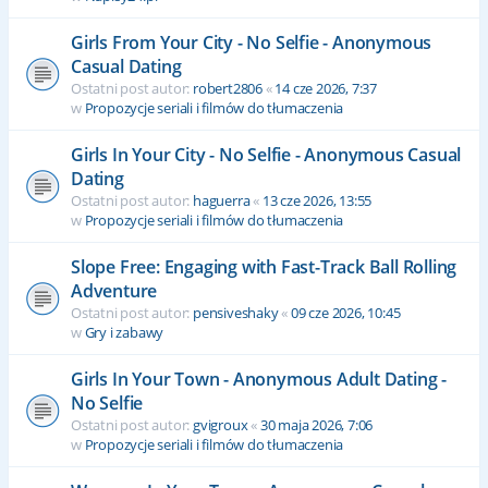
Girls From Your City - No Selfie - Anonymous
Casual Dating
Ostatni post autor:
robert2806
«
14 cze 2026, 7:37
w
Propozycje seriali i filmów do tłumaczenia
Girls In Your City - No Selfie - Anonymous Casual
Dating
Ostatni post autor:
haguerra
«
13 cze 2026, 13:55
w
Propozycje seriali i filmów do tłumaczenia
Slope Free: Engaging with Fast-Track Ball Rolling
Adventure
Ostatni post autor:
pensiveshaky
«
09 cze 2026, 10:45
w
Gry i zabawy
Girls In Your Town - Anonymous Adult Dating -
No Selfie
Ostatni post autor:
gvigroux
«
30 maja 2026, 7:06
w
Propozycje seriali i filmów do tłumaczenia