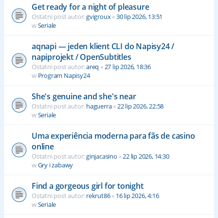
Get ready for a night of pleasure
Ostatni post autor:
gvigroux
«
30 lip 2026, 13:51
w
Seriale
aqnapi — jeden klient CLI do Napisy24 /
napiprojekt / OpenSubtitles
Ostatni post autor:
areq
«
27 lip 2026, 18:36
w
Program Napisy24
She's genuine and she's near
Ostatni post autor:
haguerra
«
22 lip 2026, 22:58
w
Seriale
Uma experiência moderna para fãs de casino
online
Ostatni post autor:
ginjacasino
«
22 lip 2026, 14:30
w
Gry i zabawy
Find a gorgeous girl for tonight
Ostatni post autor:
rekrut86
«
16 lip 2026, 4:16
w
Seriale