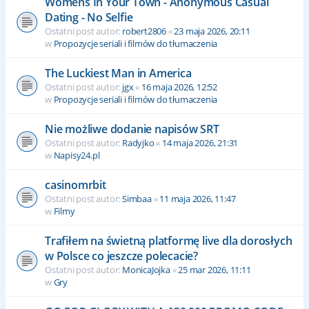
Womens In Your Town - Anonymous Casual
Dating - No Selfie
Ostatni post autor:
robert2806
«
23 maja 2026, 20:11
w
Propozycje seriali i filmów do tłumaczenia
The Luckiest Man in America
Ostatni post autor:
jgx
«
16 maja 2026, 12:52
w
Propozycje seriali i filmów do tłumaczenia
Nie możliwe dodanie napisów SRT
Ostatni post autor:
Radyjko
«
14 maja 2026, 21:31
w
Napisy24.pl
casinomrbit
Ostatni post autor:
Simbaa
«
11 maja 2026, 11:47
w
Filmy
Trafiłem na świetną platformę live dla dorosłych
w Polsce co jeszcze polecacie?
Ostatni post autor:
MonicaJojka
«
25 mar 2026, 11:11
w
Gry