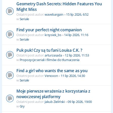
Geometry Dash Secrets: Hidden Features You
Might Miss
Ostatni post autor:
wavebargain
«
15 lip 2026, 6:52
w
Seriale
Find your perfect night companion
Ostatni post autor:
krzysiek_bs
«
14 lip 2026, 11:16
w
Seriale
Puk puk! Czy są tu fani Louisa C.K. ?
Ostatni post autor:
arturzasada
«
12 lip 2026, 11:53
w
Propozycje seriali i filmów do tłumaczenia
Find a girl who wants the same as you
Ostatni post autor:
Venoxon
«
11 lip 2026, 14:30
w
Seriale
Moje pierwsze wrażenia z korzystania z
nowoczesnej platformy
Ostatni post autor:
Jakub Zieliński
«
09 lip 2026, 19:00
w
Gry