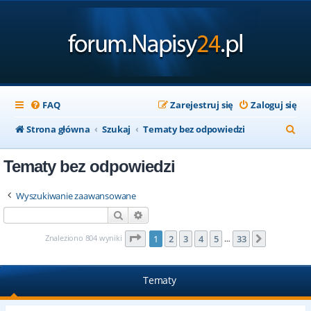
FAQ
Zarejestruj się
Zaloguj się
S
Strona główna
Szukaj
Tematy bez odpowiedzi
z
Tematy bez odpowiedzi
u
k
Wyszukiwanie zaawansowane
a
Szukaj
Wyszukiwanie zaawansowane
j
Strona
1
z
33
Znaleziono 804 wyniki
1
2
3
4
5
33
Następna
…
Tematy