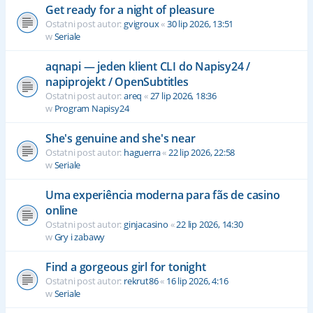
Get ready for a night of pleasure
Ostatni post autor:
gvigroux
«
30 lip 2026, 13:51
w
Seriale
aqnapi — jeden klient CLI do Napisy24 /
napiprojekt / OpenSubtitles
Ostatni post autor:
areq
«
27 lip 2026, 18:36
w
Program Napisy24
She's genuine and she's near
Ostatni post autor:
haguerra
«
22 lip 2026, 22:58
w
Seriale
Uma experiência moderna para fãs de casino
online
Ostatni post autor:
ginjacasino
«
22 lip 2026, 14:30
w
Gry i zabawy
Find a gorgeous girl for tonight
Ostatni post autor:
rekrut86
«
16 lip 2026, 4:16
w
Seriale