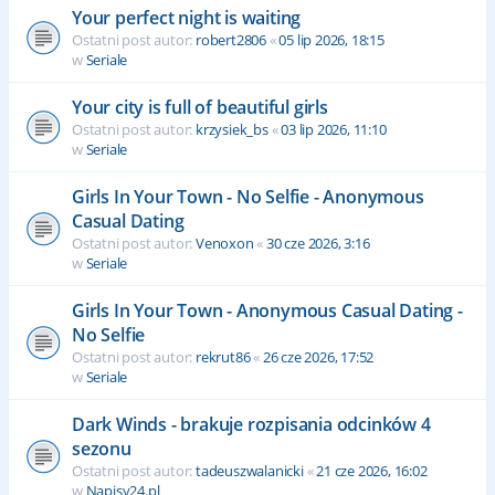
Your perfect night is waiting
Ostatni post autor:
robert2806
«
05 lip 2026, 18:15
w
Seriale
Your city is full of beautiful girls
Ostatni post autor:
krzysiek_bs
«
03 lip 2026, 11:10
w
Seriale
Girls In Your Town - No Selfie - Anonymous
Casual Dating
Ostatni post autor:
Venoxon
«
30 cze 2026, 3:16
w
Seriale
Girls In Your Town - Anonymous Casual Dating -
No Selfie
Ostatni post autor:
rekrut86
«
26 cze 2026, 17:52
w
Seriale
Dark Winds - brakuje rozpisania odcinków 4
sezonu
Ostatni post autor:
tadeuszwalanicki
«
21 cze 2026, 16:02
w
Napisy24.pl