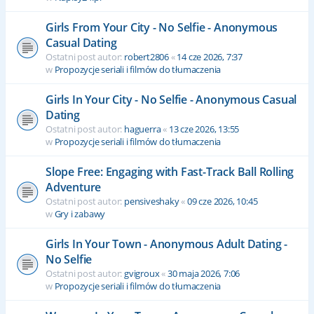
Girls From Your City - No Selfie - Anonymous
Casual Dating
Ostatni post autor:
robert2806
«
14 cze 2026, 7:37
w
Propozycje seriali i filmów do tłumaczenia
Girls In Your City - No Selfie - Anonymous Casual
Dating
Ostatni post autor:
haguerra
«
13 cze 2026, 13:55
w
Propozycje seriali i filmów do tłumaczenia
Slope Free: Engaging with Fast-Track Ball Rolling
Adventure
Ostatni post autor:
pensiveshaky
«
09 cze 2026, 10:45
w
Gry i zabawy
Girls In Your Town - Anonymous Adult Dating -
No Selfie
Ostatni post autor:
gvigroux
«
30 maja 2026, 7:06
w
Propozycje seriali i filmów do tłumaczenia