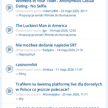
Womens In Your Town - Anonymous Casual
Dating - No Selfie
Ostatni post autor:
robert2806
«
23 maja 2026, 20:11
w
Propozycje seriali i filmów do tłumaczenia
The Luckiest Man in America
Ostatni post autor:
jgx
«
16 maja 2026, 12:52
w
Propozycje seriali i filmów do tłumaczenia
Nie możliwe dodanie napisów SRT
Ostatni post autor:
Radyjko
«
14 maja 2026, 21:31
w
Napisy24.pl
casinomrbit
Ostatni post autor:
Simbaa
«
11 maja 2026, 11:47
w
Filmy
Trafiłem na świetną platformę live dla dorosłych
w Polsce co jeszcze polecacie?
Ostatni post autor:
MonicaJojka
«
25 mar 2026, 11:11
w
Gry