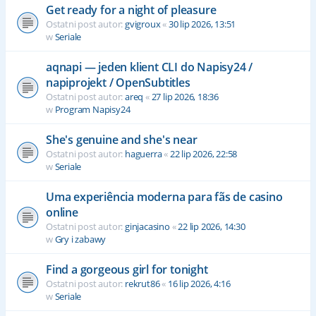
Get ready for a night of pleasure
Ostatni post autor:
gvigroux
«
30 lip 2026, 13:51
w
Seriale
aqnapi — jeden klient CLI do Napisy24 /
napiprojekt / OpenSubtitles
Ostatni post autor:
areq
«
27 lip 2026, 18:36
w
Program Napisy24
She's genuine and she's near
Ostatni post autor:
haguerra
«
22 lip 2026, 22:58
w
Seriale
Uma experiência moderna para fãs de casino
online
Ostatni post autor:
ginjacasino
«
22 lip 2026, 14:30
w
Gry i zabawy
Find a gorgeous girl for tonight
Ostatni post autor:
rekrut86
«
16 lip 2026, 4:16
w
Seriale