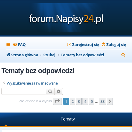
FAQ
Zarejestruj się
Zaloguj się
S
Strona główna
Szukaj
Tematy bez odpowiedzi
z
Tematy bez odpowiedzi
u
k
Wyszukiwanie zaawansowane
a
Szukaj
Wyszukiwanie zaawansowane
j
Strona
1
z
33
Znaleziono 804 wyniki
1
2
3
4
5
33
Następna
…
Tematy