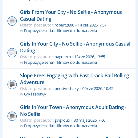
Girls From Your City - No Selfie - Anonymous
Casual Dating
Ostatni post autor:
robert2806
«
14 cze 2026, 7:37
w
Propozycje seriali i filmów do tłumaczenia
Girls In Your City - No Selfie - Anonymous Casual
Dating
Ostatni post autor:
haguerra
«
13 cze 2026, 13:55
w
Propozycje seriali i filmów do tłumaczenia
Slope Free: Engaging with Fast-Track Ball Rolling
Adventure
Ostatni post autor:
pensiveshaky
«
09 cze 2026, 10:45
w
Gry i zabawy
Girls In Your Town - Anonymous Adult Dating -
No Selfie
Ostatni post autor:
gvigroux
«
30 maja 2026, 7:06
w
Propozycje seriali i filmów do tłumaczenia