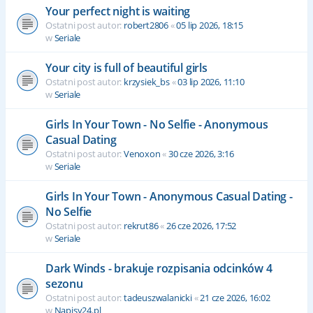
Your perfect night is waiting
Ostatni post autor:
robert2806
«
05 lip 2026, 18:15
w
Seriale
Your city is full of beautiful girls
Ostatni post autor:
krzysiek_bs
«
03 lip 2026, 11:10
w
Seriale
Girls In Your Town - No Selfie - Anonymous
Casual Dating
Ostatni post autor:
Venoxon
«
30 cze 2026, 3:16
w
Seriale
Girls In Your Town - Anonymous Casual Dating -
No Selfie
Ostatni post autor:
rekrut86
«
26 cze 2026, 17:52
w
Seriale
Dark Winds - brakuje rozpisania odcinków 4
sezonu
Ostatni post autor:
tadeuszwalanicki
«
21 cze 2026, 16:02
w
Napisy24.pl