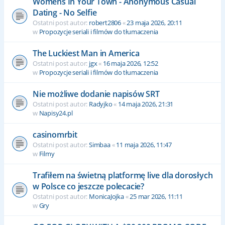
Womens In Your Town - Anonymous Casual
Dating - No Selfie
Ostatni post autor:
robert2806
«
23 maja 2026, 20:11
w
Propozycje seriali i filmów do tłumaczenia
The Luckiest Man in America
Ostatni post autor:
jgx
«
16 maja 2026, 12:52
w
Propozycje seriali i filmów do tłumaczenia
Nie możliwe dodanie napisów SRT
Ostatni post autor:
Radyjko
«
14 maja 2026, 21:31
w
Napisy24.pl
casinomrbit
Ostatni post autor:
Simbaa
«
11 maja 2026, 11:47
w
Filmy
Trafiłem na świetną platformę live dla dorosłych
w Polsce co jeszcze polecacie?
Ostatni post autor:
MonicaJojka
«
25 mar 2026, 11:11
w
Gry