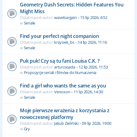
Geometry Dash Secrets: Hidden Features You
Might Miss
Ostatni post autor:
wavebargain
«
15 lip 2026, 6:52
w
Seriale
Find your perfect night companion
Ostatni post autor:
krzysiek_bs
«
14 lip 2026, 11:16
w
Seriale
Puk puk! Czy są tu fani Louisa C.K. ?
Ostatni post autor:
arturzasada
«
12 lip 2026, 11:53
w
Propozycje seriali i filmów do tłumaczenia
Find a girl who wants the same as you
Ostatni post autor:
Venoxon
«
11 lip 2026, 14:30
w
Seriale
Moje pierwsze wrażenia z korzystania z
nowoczesnej platformy
Ostatni post autor:
Jakub Zieliński
«
09 lip 2026, 19:00
w
Gry