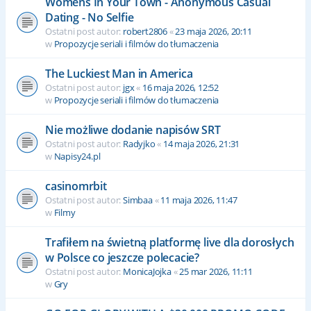
Womens In Your Town - Anonymous Casual
Dating - No Selfie
Ostatni post autor:
robert2806
«
23 maja 2026, 20:11
w
Propozycje seriali i filmów do tłumaczenia
The Luckiest Man in America
Ostatni post autor:
jgx
«
16 maja 2026, 12:52
w
Propozycje seriali i filmów do tłumaczenia
Nie możliwe dodanie napisów SRT
Ostatni post autor:
Radyjko
«
14 maja 2026, 21:31
w
Napisy24.pl
casinomrbit
Ostatni post autor:
Simbaa
«
11 maja 2026, 11:47
w
Filmy
Trafiłem na świetną platformę live dla dorosłych
w Polsce co jeszcze polecacie?
Ostatni post autor:
MonicaJojka
«
25 mar 2026, 11:11
w
Gry