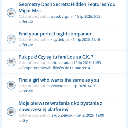
Geometry Dash Secrets: Hidden Features You
Might Miss
Ostatni post autor:
wavebargain
«
15 lip 2026, 6:52
w
Seriale
Find your perfect night companion
Ostatni post autor:
krzysiek_bs
«
14 lip 2026, 11:16
w
Seriale
Puk puk! Czy są tu fani Louisa C.K. ?
Ostatni post autor:
arturzasada
«
12 lip 2026, 11:53
w
Propozycje seriali i filmów do tłumaczenia
Find a girl who wants the same as you
Ostatni post autor:
Venoxon
«
11 lip 2026, 14:30
w
Seriale
Moje pierwsze wrażenia z korzystania z
nowoczesnej platformy
Ostatni post autor:
Jakub Zieliński
«
09 lip 2026, 19:00
w
Gry