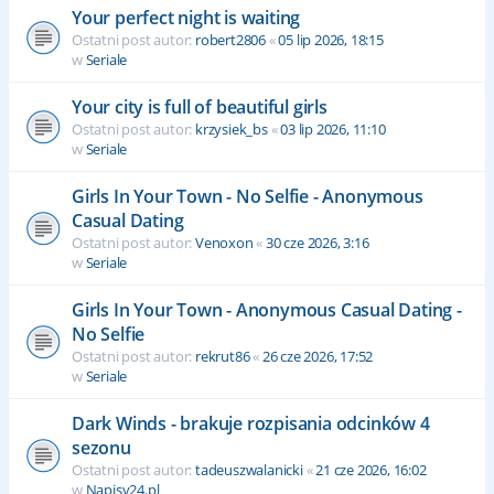
Your perfect night is waiting
Ostatni post autor:
robert2806
«
05 lip 2026, 18:15
w
Seriale
Your city is full of beautiful girls
Ostatni post autor:
krzysiek_bs
«
03 lip 2026, 11:10
w
Seriale
Girls In Your Town - No Selfie - Anonymous
Casual Dating
Ostatni post autor:
Venoxon
«
30 cze 2026, 3:16
w
Seriale
Girls In Your Town - Anonymous Casual Dating -
No Selfie
Ostatni post autor:
rekrut86
«
26 cze 2026, 17:52
w
Seriale
Dark Winds - brakuje rozpisania odcinków 4
sezonu
Ostatni post autor:
tadeuszwalanicki
«
21 cze 2026, 16:02
w
Napisy24.pl