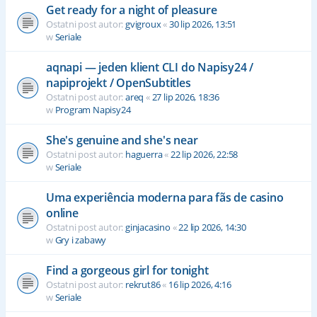
Get ready for a night of pleasure
Ostatni post autor:
gvigroux
«
30 lip 2026, 13:51
w
Seriale
aqnapi — jeden klient CLI do Napisy24 /
napiprojekt / OpenSubtitles
Ostatni post autor:
areq
«
27 lip 2026, 18:36
w
Program Napisy24
She's genuine and she's near
Ostatni post autor:
haguerra
«
22 lip 2026, 22:58
w
Seriale
Uma experiência moderna para fãs de casino
online
Ostatni post autor:
ginjacasino
«
22 lip 2026, 14:30
w
Gry i zabawy
Find a gorgeous girl for tonight
Ostatni post autor:
rekrut86
«
16 lip 2026, 4:16
w
Seriale