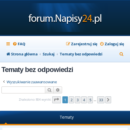
FAQ
Zarejestruj się
Zaloguj się
S
Strona główna
Szukaj
Tematy bez odpowiedzi
z
Tematy bez odpowiedzi
u
k
Wyszukiwanie zaawansowane
a
Szukaj
Wyszukiwanie zaawansowane
j
Strona
1
z
33
Znaleziono 804 wyniki
1
2
3
4
5
33
Następna
…
Tematy