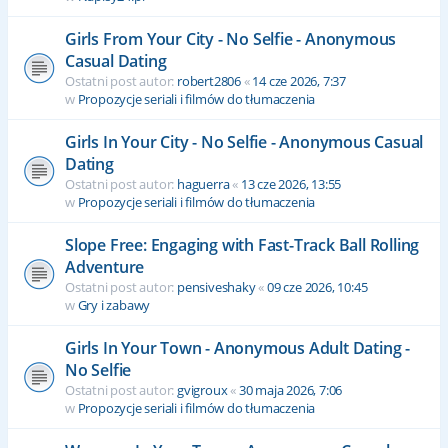
Girls From Your City - No Selfie - Anonymous
Casual Dating
Ostatni post autor:
robert2806
«
14 cze 2026, 7:37
w
Propozycje seriali i filmów do tłumaczenia
Girls In Your City - No Selfie - Anonymous Casual
Dating
Ostatni post autor:
haguerra
«
13 cze 2026, 13:55
w
Propozycje seriali i filmów do tłumaczenia
Slope Free: Engaging with Fast-Track Ball Rolling
Adventure
Ostatni post autor:
pensiveshaky
«
09 cze 2026, 10:45
w
Gry i zabawy
Girls In Your Town - Anonymous Adult Dating -
No Selfie
Ostatni post autor:
gvigroux
«
30 maja 2026, 7:06
w
Propozycje seriali i filmów do tłumaczenia