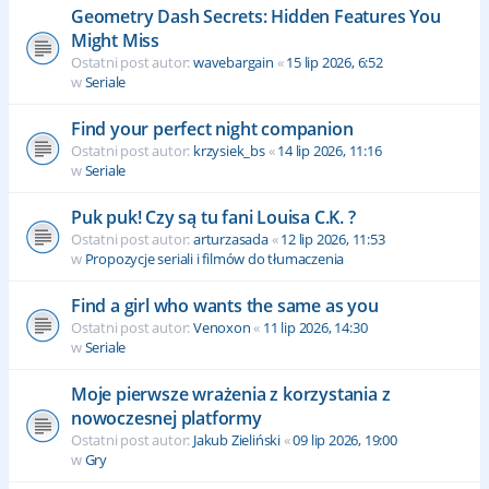
Geometry Dash Secrets: Hidden Features You
Might Miss
Ostatni post autor:
wavebargain
«
15 lip 2026, 6:52
w
Seriale
Find your perfect night companion
Ostatni post autor:
krzysiek_bs
«
14 lip 2026, 11:16
w
Seriale
Puk puk! Czy są tu fani Louisa C.K. ?
Ostatni post autor:
arturzasada
«
12 lip 2026, 11:53
w
Propozycje seriali i filmów do tłumaczenia
Find a girl who wants the same as you
Ostatni post autor:
Venoxon
«
11 lip 2026, 14:30
w
Seriale
Moje pierwsze wrażenia z korzystania z
nowoczesnej platformy
Ostatni post autor:
Jakub Zieliński
«
09 lip 2026, 19:00
w
Gry