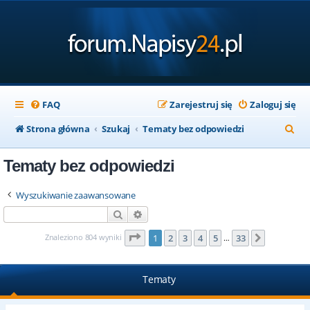
FAQ
Zarejestruj się
Zaloguj się
S
Strona główna
Szukaj
Tematy bez odpowiedzi
z
Tematy bez odpowiedzi
u
k
Wyszukiwanie zaawansowane
a
Szukaj
Wyszukiwanie zaawansowane
j
Strona
1
z
33
Znaleziono 804 wyniki
1
2
3
4
5
33
Następna
…
Tematy