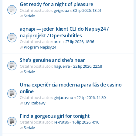
Get ready for a night of pleasure
Ostatni post autor:
gvigroux
«
30 lip 2026, 13:51
w
Seriale
aqnapi — jeden klient CLI do Napisy24 /
napiprojekt / OpenSubtitles
Ostatni post autor:
areq
«
27 lip 2026, 18:36
w
Program Napisy24
She's genuine and she's near
Ostatni post autor:
haguerra
«
22 lip 2026, 22:58
w
Seriale
Uma experiência moderna para fãs de casino
online
Ostatni post autor:
ginjacasino
«
22 lip 2026, 14:30
w
Gry i zabawy
Find a gorgeous girl for tonight
Ostatni post autor:
rekrut86
«
16 lip 2026, 4:16
w
Seriale