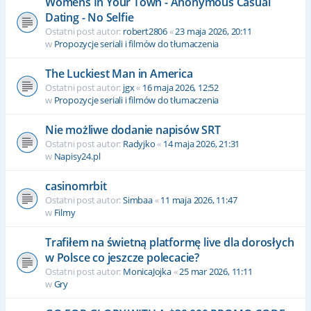
Womens In Your Town - Anonymous Casual
Dating - No Selfie
Ostatni post autor:
robert2806
«
23 maja 2026, 20:11
w
Propozycje seriali i filmów do tłumaczenia
The Luckiest Man in America
Ostatni post autor:
jgx
«
16 maja 2026, 12:52
w
Propozycje seriali i filmów do tłumaczenia
Nie możliwe dodanie napisów SRT
Ostatni post autor:
Radyjko
«
14 maja 2026, 21:31
w
Napisy24.pl
casinomrbit
Ostatni post autor:
Simbaa
«
11 maja 2026, 11:47
w
Filmy
Trafiłem na świetną platformę live dla dorosłych
w Polsce co jeszcze polecacie?
Ostatni post autor:
MonicaJojka
«
25 mar 2026, 11:11
w
Gry