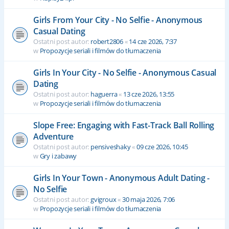
Girls From Your City - No Selfie - Anonymous
Casual Dating
Ostatni post autor:
robert2806
«
14 cze 2026, 7:37
w
Propozycje seriali i filmów do tłumaczenia
Girls In Your City - No Selfie - Anonymous Casual
Dating
Ostatni post autor:
haguerra
«
13 cze 2026, 13:55
w
Propozycje seriali i filmów do tłumaczenia
Slope Free: Engaging with Fast-Track Ball Rolling
Adventure
Ostatni post autor:
pensiveshaky
«
09 cze 2026, 10:45
w
Gry i zabawy
Girls In Your Town - Anonymous Adult Dating -
No Selfie
Ostatni post autor:
gvigroux
«
30 maja 2026, 7:06
w
Propozycje seriali i filmów do tłumaczenia