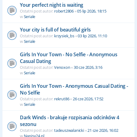
Your perfect night is waiting
Ostatni post autor:
robert2806
«
05 lip 2026, 18:15
w
Seriale
Your city is full of beautiful girls
Ostatni post autor:
krzysiek_bs
«
03 lip 2026, 11:10
w
Seriale
Girls In Your Town - No Selfie - Anonymous
Casual Dating
Ostatni post autor:
Venoxon
«
30 cze 2026, 3:16
w
Seriale
Girls In Your Town - Anonymous Casual Dating -
No Selfie
Ostatni post autor:
rekrut86
«
26 cze 2026, 17:52
w
Seriale
Dark Winds - brakuje rozpisania odcinków 4
sezonu
Ostatni post autor:
tadeuszwalanicki
«
21 cze 2026, 16:02
w
Napisy24.pl