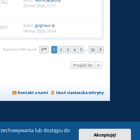
4762
25 mar 2026, 11:11
autor:
gvigroux
4857
08 mar 2026, 10:24
Strona
1
z
33
Znaleziono 804 wyniki
1
2
3
4
5
33
Następna
…
Przejdź do
Kontakt z nami
Usuń ciasteczka witryny
 przechowywania lub dostępu do
Akceptuję!