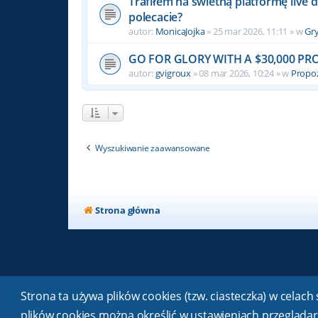
Trafiłem na świetną platformę live 
polecacie?
autor:
MonicaJojka
» 25 mar 2026, 11:11 » w
Gr
GO FOR GLORY WITH A $30,000 P
autor:
gvigroux
» 08 mar 2026, 10:24 » w
Propoz
Wyszukiwanie zaawansowane
Strona główna
Strona ta używa plików cookies (tzw. ciasteczka) w cela
plików cookies można określić w ustawieniach przeglądar