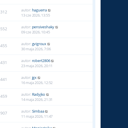
autor:
haguerra
4312
13 cze 2026, 13:55
autor:
pensiveshaky
4552
09 cze 2026, 10:45
autor:
gvigroux
4455
30 maja 2026, 7:06
autor:
robert2806
4431
23 maja 2026, 20:11
autor:
jgx
4441
16 maja 2026, 12:52
autor:
Radyjko
7459
14 maja 2026, 21:31
autor:
Simbaa
5907
11 maja 2026, 11:47
autor:
MonicaJojka