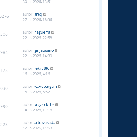
30 lip 2026, 13:51
autor:
areq
0276
27 lip 2026, 18:36
autor:
haguerra
5306
22 lip 2026, 22:58
autor:
ginjacasino
7984
22 lip 2026, 14:30
autor:
rekrut86
4178
16 lip 2026, 4:16
autor:
wavebargain
4030
15 lip 2026, 6:52
autor:
krzysiek_bs
3990
14 lip 2026, 11:16
autor:
arturzasada
4322
12 lip 2026, 11:53