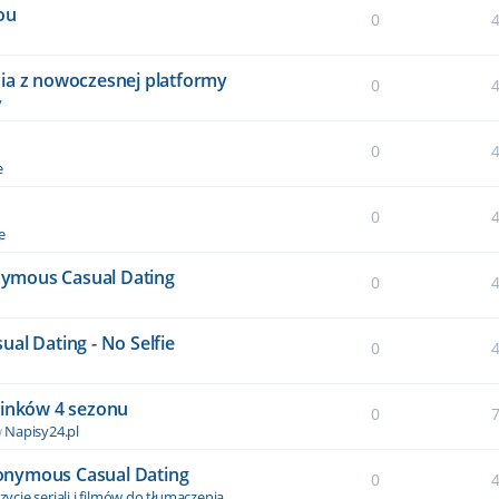
ou
0
ia z nowoczesnej platformy
0
y
0
e
0
e
onymous Casual Dating
0
al Dating - No Selfie
0
cinków 4 sezonu
0
w
Napisy24.pl
Anonymous Casual Dating
0
ycje seriali i filmów do tłumaczenia