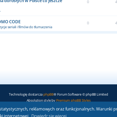
dla dorosłych w Polsce co jeszcze
0
y
ROMO CODE
0
ycje seriali i filmów do tłumaczenia
Technologię dostarcza
phpBB
® Forum Software © phpBB Limited
Absolution style by
Premium phpBB Styles
ch statystycznych, reklamowych oraz funkcjonalnych. Warunki
Polski pakiet językowy dostarcza
phpBB.pl
ki internetowej.
Dowiedz się więcej