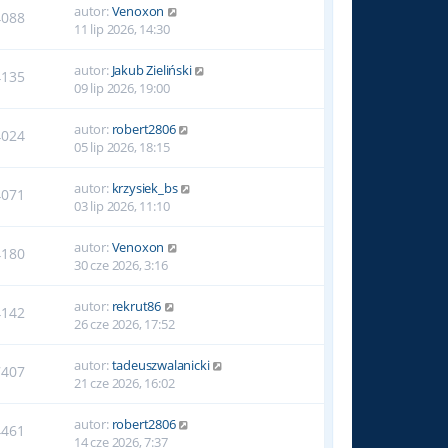
autor:
Venoxon
4088
11 lip 2026, 14:30
autor:
Jakub Zieliński
4135
09 lip 2026, 19:00
autor:
robert2806
4024
05 lip 2026, 18:15
autor:
krzysiek_bs
4071
03 lip 2026, 11:10
autor:
Venoxon
4180
30 cze 2026, 3:16
autor:
rekrut86
4142
26 cze 2026, 17:52
autor:
tadeuszwalanicki
7407
21 cze 2026, 16:02
autor:
robert2806
4461
14 cze 2026, 7:37