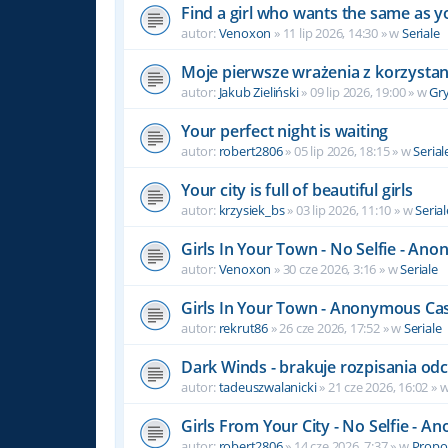
Find a girl who wants the same as y
autor:
Venoxon
» 11 lip 2026, 14:30 » w
Seriale
Moje pierwsze wrażenia z korzystan
autor:
Jakub Zieliński
» 09 lip 2026, 19:00 » w
Gr
Your perfect night is waiting
autor:
robert2806
» 05 lip 2026, 18:15 » w
Serial
Your city is full of beautiful girls
autor:
krzysiek_bs
» 03 lip 2026, 11:10 » w
Serial
Girls In Your Town - No Selfie - An
autor:
Venoxon
» 30 cze 2026, 3:16 » w
Seriale
Girls In Your Town - Anonymous Casu
autor:
rekrut86
» 26 cze 2026, 17:52 » w
Seriale
Dark Winds - brakuje rozpisania od
autor:
tadeuszwalanicki
» 21 cze 2026, 16:02 » 
Girls From Your City - No Selfie - 
autor:
robert2806
» 14 cze 2026, 7:37 » w
Propoz