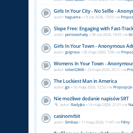
Girls In Your City - No Selfie - Ano
autor:
haguerra
» 13 cze 2026, 13:55 » w
Propozy
Slope Free: Engaging with Fast-Track
autor:
pensiveshaky
» 09 cze 2026, 10:45 » w
Gr
Girls In Your Town - Anonymous Adul
autor:
gvigroux
» 30 maja 2026, 7:06 » w
Propozy
Womens In Your Town - Anonymous C
autor:
robert2806
» 23 maja 2026, 20:11 » w
Pro
The Luckiest Man in America
autor:
jgx
» 16 maja 2026, 12:52 » w
Propozycje 
Nie możliwe dodanie napisów SRT
autor:
Radyjko
» 14 maja 2026, 21:31 » w
Na
casinomrbit
autor:
Simbaa
» 11 maja 2026, 11:47 » w
Filmy