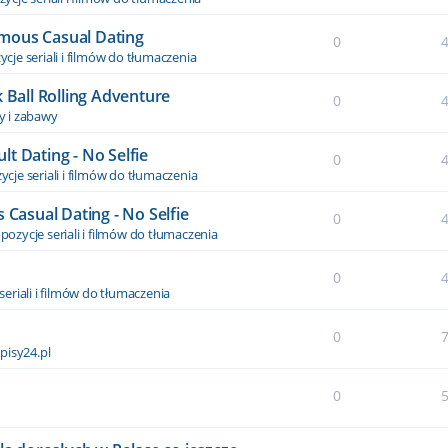
nymous Casual Dating
0
cje seriali i filmów do tłumaczenia
 Ball Rolling Adventure
0
y i zabawy
t Dating - No Selfie
0
cje seriali i filmów do tłumaczenia
asual Dating - No Selfie
0
pozycje seriali i filmów do tłumaczenia
0
seriali i filmów do tłumaczenia
0
pisy24.pl
0