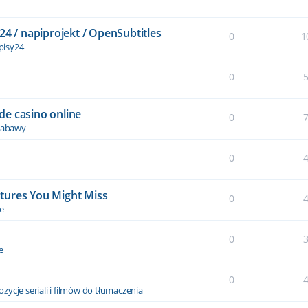
24 / napiprojekt / OpenSubtitles
0
1
pisy24
0
de casino online
0
 zabawy
0
tures You Might Miss
0
le
0
e
0
zycje seriali i filmów do tłumaczenia