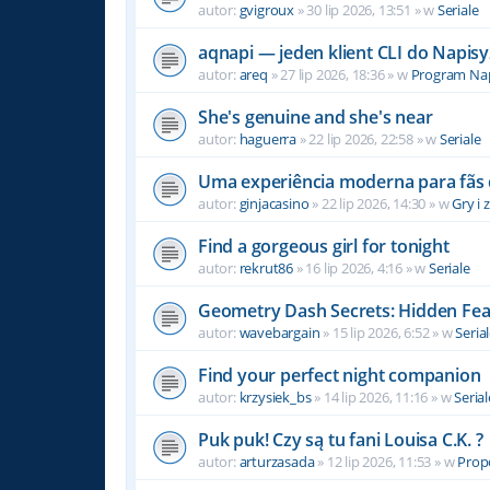
autor:
gvigroux
» 30 lip 2026, 13:51 » w
Seriale
aqnapi — jeden klient CLI do Napisy
autor:
areq
» 27 lip 2026, 18:36 » w
Program Na
She's genuine and she's near
autor:
haguerra
» 22 lip 2026, 22:58 » w
Seriale
Uma experiência moderna para fãs 
autor:
ginjacasino
» 22 lip 2026, 14:30 » w
Gry i
Find a gorgeous girl for tonight
autor:
rekrut86
» 16 lip 2026, 4:16 » w
Seriale
Geometry Dash Secrets: Hidden Fea
autor:
wavebargain
» 15 lip 2026, 6:52 » w
Seria
Find your perfect night companion
autor:
krzysiek_bs
» 14 lip 2026, 11:16 » w
Serial
Puk puk! Czy są tu fani Louisa C.K. ?
autor:
arturzasada
» 12 lip 2026, 11:53 » w
Propo