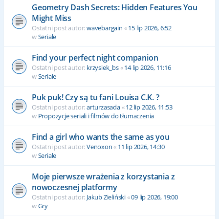
Geometry Dash Secrets: Hidden Features You
Might Miss
Ostatni post autor:
wavebargain
«
15 lip 2026, 6:52
w
Seriale
Find your perfect night companion
Ostatni post autor:
krzysiek_bs
«
14 lip 2026, 11:16
w
Seriale
Puk puk! Czy są tu fani Louisa C.K. ?
Ostatni post autor:
arturzasada
«
12 lip 2026, 11:53
w
Propozycje seriali i filmów do tłumaczenia
Find a girl who wants the same as you
Ostatni post autor:
Venoxon
«
11 lip 2026, 14:30
w
Seriale
Moje pierwsze wrażenia z korzystania z
nowoczesnej platformy
Ostatni post autor:
Jakub Zieliński
«
09 lip 2026, 19:00
w
Gry