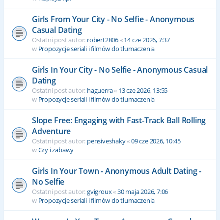
Girls From Your City - No Selfie - Anonymous
Casual Dating
Ostatni post autor:
robert2806
«
14 cze 2026, 7:37
w
Propozycje seriali i filmów do tłumaczenia
Girls In Your City - No Selfie - Anonymous Casual
Dating
Ostatni post autor:
haguerra
«
13 cze 2026, 13:55
w
Propozycje seriali i filmów do tłumaczenia
Slope Free: Engaging with Fast-Track Ball Rolling
Adventure
Ostatni post autor:
pensiveshaky
«
09 cze 2026, 10:45
w
Gry i zabawy
Girls In Your Town - Anonymous Adult Dating -
No Selfie
Ostatni post autor:
gvigroux
«
30 maja 2026, 7:06
w
Propozycje seriali i filmów do tłumaczenia