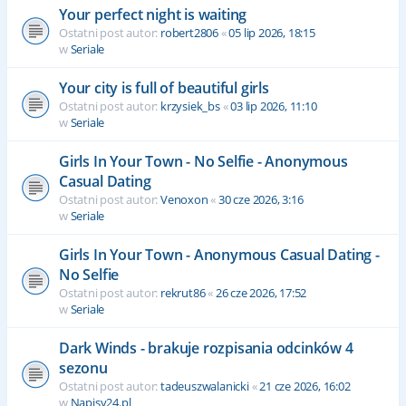
Your perfect night is waiting
Ostatni post autor:
robert2806
«
05 lip 2026, 18:15
w
Seriale
Your city is full of beautiful girls
Ostatni post autor:
krzysiek_bs
«
03 lip 2026, 11:10
w
Seriale
Girls In Your Town - No Selfie - Anonymous
Casual Dating
Ostatni post autor:
Venoxon
«
30 cze 2026, 3:16
w
Seriale
Girls In Your Town - Anonymous Casual Dating -
No Selfie
Ostatni post autor:
rekrut86
«
26 cze 2026, 17:52
w
Seriale
Dark Winds - brakuje rozpisania odcinków 4
sezonu
Ostatni post autor:
tadeuszwalanicki
«
21 cze 2026, 16:02
w
Napisy24.pl