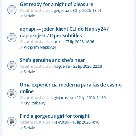
Get ready for a night of pleasure
Ostatni post autor:
gvigroux
«
30 lip 2026, 13:51
w
Seriale
aqnapi — jeden klient CLI do Napisy24 /
napiprojekt / OpenSubtitles
Ostatni post autor:
areq
«
27 lip 2026, 18:36
w
Program Napisy24
She's genuine and she's near
Ostatni post autor:
haguerra
«
22 lip 2026, 22:58
w
Seriale
Uma experiência moderna para fãs de casino
online
Ostatni post autor:
ginjacasino
«
22 lip 2026, 14:30
w
Gry i zabawy
Find a gorgeous girl for tonight
Ostatni post autor:
rekrut86
«
16 lip 2026, 4:16
w
Seriale