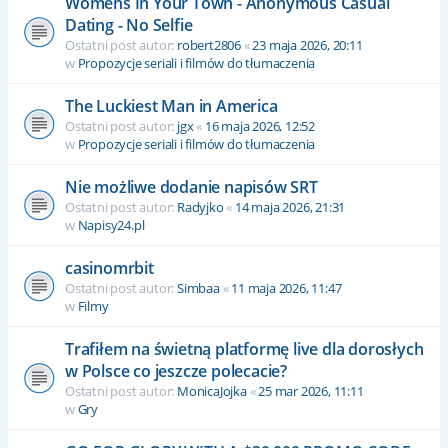
Womens In Your Town - Anonymous Casual
Dating - No Selfie
Ostatni post autor:
robert2806
«
23 maja 2026, 20:11
w
Propozycje seriali i filmów do tłumaczenia
The Luckiest Man in America
Ostatni post autor:
jgx
«
16 maja 2026, 12:52
w
Propozycje seriali i filmów do tłumaczenia
Nie możliwe dodanie napisów SRT
Ostatni post autor:
Radyjko
«
14 maja 2026, 21:31
w
Napisy24.pl
casinomrbit
Ostatni post autor:
Simbaa
«
11 maja 2026, 11:47
w
Filmy
Trafiłem na świetną platformę live dla dorosłych
w Polsce co jeszcze polecacie?
Ostatni post autor:
MonicaJojka
«
25 mar 2026, 11:11
w
Gry