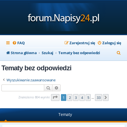
FAQ
Zarejestruj się
Zaloguj się
S
Strona główna
Szukaj
Tematy bez odpowiedzi
z
Tematy bez odpowiedzi
u
k
Wyszukiwanie zaawansowane
a
Szukaj
Wyszukiwanie zaawansowane
j
Strona
1
z
33
Znaleziono 804 wyniki
1
2
3
4
5
33
Następna
…
Tematy