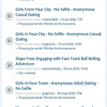
Girls From Your City - No Selfie - Anonymous
Casual Dating
Ostatni post autor:
robert2806
«
14 cze 2026, 7:37
w
Propozycje seriali i filmów do tłumaczenia
Girls In Your City - No Selfie - Anonymous Casual
Dating
Ostatni post autor:
haguerra
«
13 cze 2026, 13:55
w
Propozycje seriali i filmów do tłumaczenia
Slope Free: Engaging with Fast-Track Ball Rolling
Adventure
Ostatni post autor:
pensiveshaky
«
09 cze 2026, 10:45
w
Gry i zabawy
Girls In Your Town - Anonymous Adult Dating -
No Selfie
Ostatni post autor:
gvigroux
«
30 maja 2026, 7:06
w
Propozycje seriali i filmów do tłumaczenia