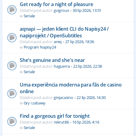
Get ready for a night of pleasure
Ostatni post autor:
gvigroux
«
30 lip 2026, 13:51
w
Seriale
aqnapi — jeden klient CLI do Napisy24 /
napiprojekt / OpenSubtitles
Ostatni post autor:
areq
«
27 lip 2026, 18:36
w
Program Napisy24
She's genuine and she's near
Ostatni post autor:
haguerra
«
22 lip 2026, 22:58
w
Seriale
Uma experiência moderna para fãs de casino
online
Ostatni post autor:
ginjacasino
«
22 lip 2026, 14:30
w
Gry i zabawy
Find a gorgeous girl for tonight
Ostatni post autor:
rekrut86
«
16 lip 2026, 4:16
w
Seriale