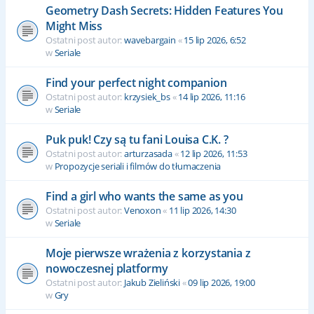
Geometry Dash Secrets: Hidden Features You
Might Miss
Ostatni post autor:
wavebargain
«
15 lip 2026, 6:52
w
Seriale
Find your perfect night companion
Ostatni post autor:
krzysiek_bs
«
14 lip 2026, 11:16
w
Seriale
Puk puk! Czy są tu fani Louisa C.K. ?
Ostatni post autor:
arturzasada
«
12 lip 2026, 11:53
w
Propozycje seriali i filmów do tłumaczenia
Find a girl who wants the same as you
Ostatni post autor:
Venoxon
«
11 lip 2026, 14:30
w
Seriale
Moje pierwsze wrażenia z korzystania z
nowoczesnej platformy
Ostatni post autor:
Jakub Zieliński
«
09 lip 2026, 19:00
w
Gry