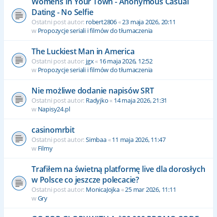
Womens In Your Town - Anonymous Casual
Dating - No Selfie
Ostatni post autor:
robert2806
«
23 maja 2026, 20:11
w
Propozycje seriali i filmów do tłumaczenia
The Luckiest Man in America
Ostatni post autor:
jgx
«
16 maja 2026, 12:52
w
Propozycje seriali i filmów do tłumaczenia
Nie możliwe dodanie napisów SRT
Ostatni post autor:
Radyjko
«
14 maja 2026, 21:31
w
Napisy24.pl
casinomrbit
Ostatni post autor:
Simbaa
«
11 maja 2026, 11:47
w
Filmy
Trafiłem na świetną platformę live dla dorosłych
w Polsce co jeszcze polecacie?
Ostatni post autor:
MonicaJojka
«
25 mar 2026, 11:11
w
Gry