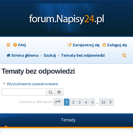
FAQ
Zarejestruj się
Zaloguj się
S
Strona główna
Szukaj
Tematy bez odpowiedzi
z
Tematy bez odpowiedzi
u
k
Wyszukiwanie zaawansowane
a
Szukaj
Wyszukiwanie zaawansowane
j
Strona
1
z
33
Znaleziono 804 wyniki
1
2
3
4
5
33
Następna
…
Tematy