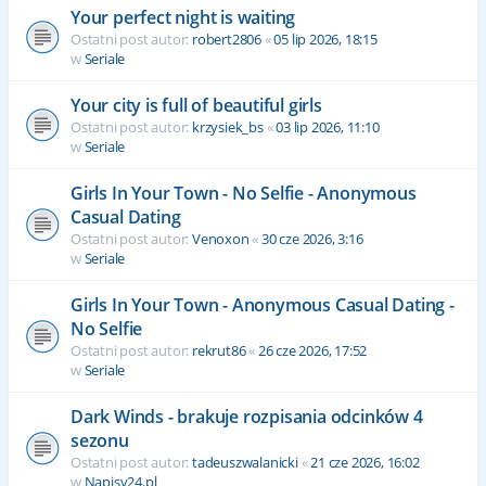
Your perfect night is waiting
Ostatni post autor:
robert2806
«
05 lip 2026, 18:15
w
Seriale
Your city is full of beautiful girls
Ostatni post autor:
krzysiek_bs
«
03 lip 2026, 11:10
w
Seriale
Girls In Your Town - No Selfie - Anonymous
Casual Dating
Ostatni post autor:
Venoxon
«
30 cze 2026, 3:16
w
Seriale
Girls In Your Town - Anonymous Casual Dating -
No Selfie
Ostatni post autor:
rekrut86
«
26 cze 2026, 17:52
w
Seriale
Dark Winds - brakuje rozpisania odcinków 4
sezonu
Ostatni post autor:
tadeuszwalanicki
«
21 cze 2026, 16:02
w
Napisy24.pl