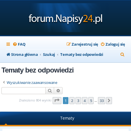
FAQ
Zarejestruj się
Zaloguj się
S
Strona główna
Szukaj
Tematy bez odpowiedzi
z
Tematy bez odpowiedzi
u
k
Wyszukiwanie zaawansowane
a
Szukaj
Wyszukiwanie zaawansowane
j
Strona
1
z
33
Znaleziono 804 wyniki
1
2
3
4
5
33
Następna
…
Tematy