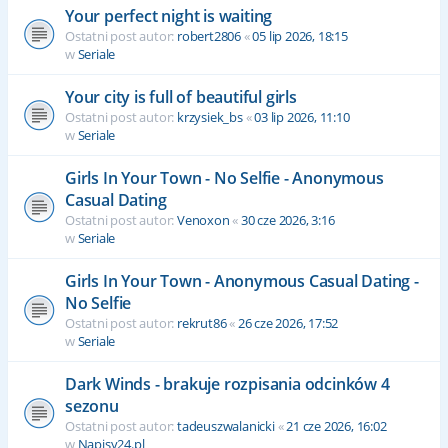
Your perfect night is waiting
Ostatni post autor:
robert2806
«
05 lip 2026, 18:15
w
Seriale
Your city is full of beautiful girls
Ostatni post autor:
krzysiek_bs
«
03 lip 2026, 11:10
w
Seriale
Girls In Your Town - No Selfie - Anonymous
Casual Dating
Ostatni post autor:
Venoxon
«
30 cze 2026, 3:16
w
Seriale
Girls In Your Town - Anonymous Casual Dating -
No Selfie
Ostatni post autor:
rekrut86
«
26 cze 2026, 17:52
w
Seriale
Dark Winds - brakuje rozpisania odcinków 4
sezonu
Ostatni post autor:
tadeuszwalanicki
«
21 cze 2026, 16:02
w
Napisy24.pl