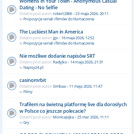
Womens In Your Town - Anonymous Casual
Dating - No Selfie
Ostatni post autor:
robert2806
«
23 maja 2026, 20:11
w
Propozycje seriali i filmów do tłumaczenia
The Luckiest Man in America
Ostatni post autor:
jgx
«
16 maja 2026, 12:52
w
Propozycje seriali i filmów do tłumaczenia
Nie możliwe dodanie napisów SRT
Ostatni post autor:
Radyjko
«
14 maja 2026, 21:31
w
Napisy24.pl
casinomrbit
Ostatni post autor:
Simbaa
«
11 maja 2026, 11:47
w
Filmy
Trafiłem na świetną platformę live dla dorosłych
w Polsce co jeszcze polecacie?
Ostatni post autor:
MonicaJojka
«
25 mar 2026, 11:11
w
Gry