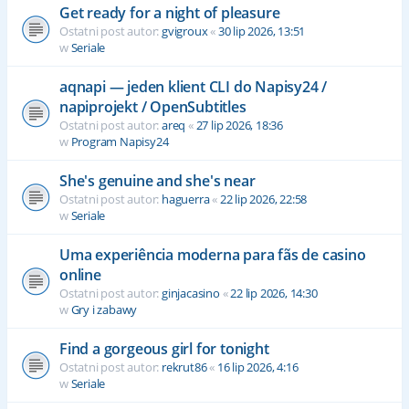
Get ready for a night of pleasure
Ostatni post autor:
gvigroux
«
30 lip 2026, 13:51
w
Seriale
aqnapi — jeden klient CLI do Napisy24 /
napiprojekt / OpenSubtitles
Ostatni post autor:
areq
«
27 lip 2026, 18:36
w
Program Napisy24
She's genuine and she's near
Ostatni post autor:
haguerra
«
22 lip 2026, 22:58
w
Seriale
Uma experiência moderna para fãs de casino
online
Ostatni post autor:
ginjacasino
«
22 lip 2026, 14:30
w
Gry i zabawy
Find a gorgeous girl for tonight
Ostatni post autor:
rekrut86
«
16 lip 2026, 4:16
w
Seriale