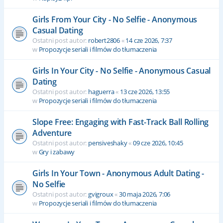
Girls From Your City - No Selfie - Anonymous
Casual Dating
Ostatni post autor:
robert2806
«
14 cze 2026, 7:37
w
Propozycje seriali i filmów do tłumaczenia
Girls In Your City - No Selfie - Anonymous Casual
Dating
Ostatni post autor:
haguerra
«
13 cze 2026, 13:55
w
Propozycje seriali i filmów do tłumaczenia
Slope Free: Engaging with Fast-Track Ball Rolling
Adventure
Ostatni post autor:
pensiveshaky
«
09 cze 2026, 10:45
w
Gry i zabawy
Girls In Your Town - Anonymous Adult Dating -
No Selfie
Ostatni post autor:
gvigroux
«
30 maja 2026, 7:06
w
Propozycje seriali i filmów do tłumaczenia