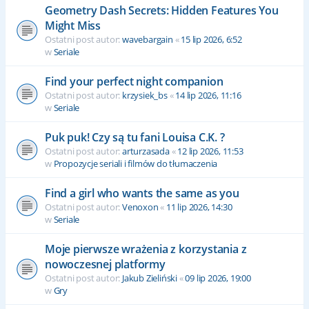
Geometry Dash Secrets: Hidden Features You
Might Miss
Ostatni post autor:
wavebargain
«
15 lip 2026, 6:52
w
Seriale
Find your perfect night companion
Ostatni post autor:
krzysiek_bs
«
14 lip 2026, 11:16
w
Seriale
Puk puk! Czy są tu fani Louisa C.K. ?
Ostatni post autor:
arturzasada
«
12 lip 2026, 11:53
w
Propozycje seriali i filmów do tłumaczenia
Find a girl who wants the same as you
Ostatni post autor:
Venoxon
«
11 lip 2026, 14:30
w
Seriale
Moje pierwsze wrażenia z korzystania z
nowoczesnej platformy
Ostatni post autor:
Jakub Zieliński
«
09 lip 2026, 19:00
w
Gry