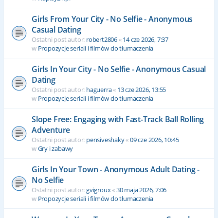
Girls From Your City - No Selfie - Anonymous
Casual Dating
Ostatni post autor:
robert2806
«
14 cze 2026, 7:37
w
Propozycje seriali i filmów do tłumaczenia
Girls In Your City - No Selfie - Anonymous Casual
Dating
Ostatni post autor:
haguerra
«
13 cze 2026, 13:55
w
Propozycje seriali i filmów do tłumaczenia
Slope Free: Engaging with Fast-Track Ball Rolling
Adventure
Ostatni post autor:
pensiveshaky
«
09 cze 2026, 10:45
w
Gry i zabawy
Girls In Your Town - Anonymous Adult Dating -
No Selfie
Ostatni post autor:
gvigroux
«
30 maja 2026, 7:06
w
Propozycje seriali i filmów do tłumaczenia