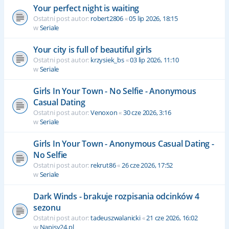
Your perfect night is waiting
Ostatni post autor:
robert2806
«
05 lip 2026, 18:15
w
Seriale
Your city is full of beautiful girls
Ostatni post autor:
krzysiek_bs
«
03 lip 2026, 11:10
w
Seriale
Girls In Your Town - No Selfie - Anonymous
Casual Dating
Ostatni post autor:
Venoxon
«
30 cze 2026, 3:16
w
Seriale
Girls In Your Town - Anonymous Casual Dating -
No Selfie
Ostatni post autor:
rekrut86
«
26 cze 2026, 17:52
w
Seriale
Dark Winds - brakuje rozpisania odcinków 4
sezonu
Ostatni post autor:
tadeuszwalanicki
«
21 cze 2026, 16:02
w
Napisy24.pl