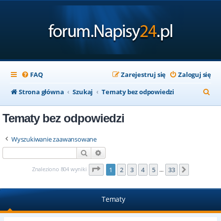
FAQ
Zarejestruj się
Zaloguj się
S
Strona główna
Szukaj
Tematy bez odpowiedzi
z
Tematy bez odpowiedzi
u
k
Wyszukiwanie zaawansowane
a
Szukaj
Wyszukiwanie zaawansowane
j
Strona
1
z
33
Znaleziono 804 wyniki
1
2
3
4
5
33
Następna
…
Tematy