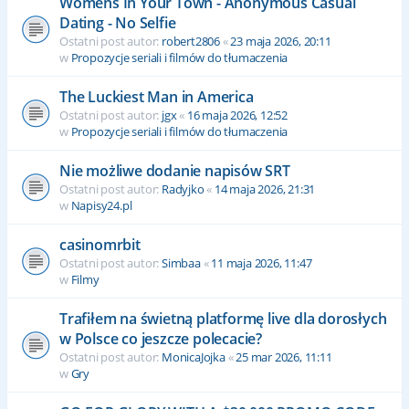
Womens In Your Town - Anonymous Casual
Dating - No Selfie
Ostatni post autor:
robert2806
«
23 maja 2026, 20:11
w
Propozycje seriali i filmów do tłumaczenia
The Luckiest Man in America
Ostatni post autor:
jgx
«
16 maja 2026, 12:52
w
Propozycje seriali i filmów do tłumaczenia
Nie możliwe dodanie napisów SRT
Ostatni post autor:
Radyjko
«
14 maja 2026, 21:31
w
Napisy24.pl
casinomrbit
Ostatni post autor:
Simbaa
«
11 maja 2026, 11:47
w
Filmy
Trafiłem na świetną platformę live dla dorosłych
w Polsce co jeszcze polecacie?
Ostatni post autor:
MonicaJojka
«
25 mar 2026, 11:11
w
Gry