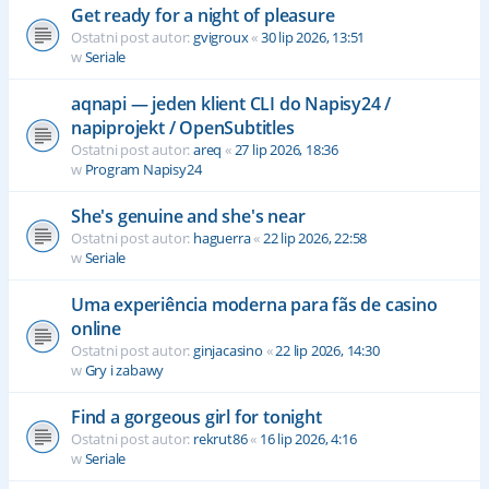
Get ready for a night of pleasure
Ostatni post autor:
gvigroux
«
30 lip 2026, 13:51
w
Seriale
aqnapi — jeden klient CLI do Napisy24 /
napiprojekt / OpenSubtitles
Ostatni post autor:
areq
«
27 lip 2026, 18:36
w
Program Napisy24
She's genuine and she's near
Ostatni post autor:
haguerra
«
22 lip 2026, 22:58
w
Seriale
Uma experiência moderna para fãs de casino
online
Ostatni post autor:
ginjacasino
«
22 lip 2026, 14:30
w
Gry i zabawy
Find a gorgeous girl for tonight
Ostatni post autor:
rekrut86
«
16 lip 2026, 4:16
w
Seriale