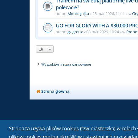
Trafiłem na świetną platformę live 
polecacie?
autor:
MonicaJojka
» 25 mar 2026, 11:11 » w
Gr
GO FOR GLORY WITH A $30,000 P
autor:
gvigroux
» 08 mar 2026, 10:24 » w
Propoz
Wyszukiwanie zaawansowane
Strona główna
Strona ta używa plików cookies (tzw. ciasteczka) w cela
plików cookies można określić w ustawieniach przeglądar