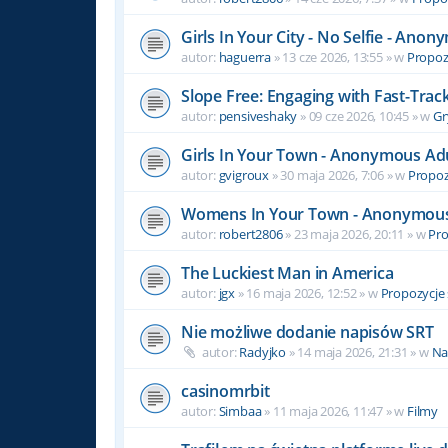
Girls In Your City - No Selfie - Ano
autor:
haguerra
» 13 cze 2026, 13:55 » w
Propozy
Slope Free: Engaging with Fast-Track
autor:
pensiveshaky
» 09 cze 2026, 10:45 » w
Gr
Girls In Your Town - Anonymous Adul
autor:
gvigroux
» 30 maja 2026, 7:06 » w
Propozy
Womens In Your Town - Anonymous C
autor:
robert2806
» 23 maja 2026, 20:11 » w
Pro
The Luckiest Man in America
autor:
jgx
» 16 maja 2026, 12:52 » w
Propozycje 
Nie możliwe dodanie napisów SRT
autor:
Radyjko
» 14 maja 2026, 21:31 » w
Na
casinomrbit
autor:
Simbaa
» 11 maja 2026, 11:47 » w
Filmy