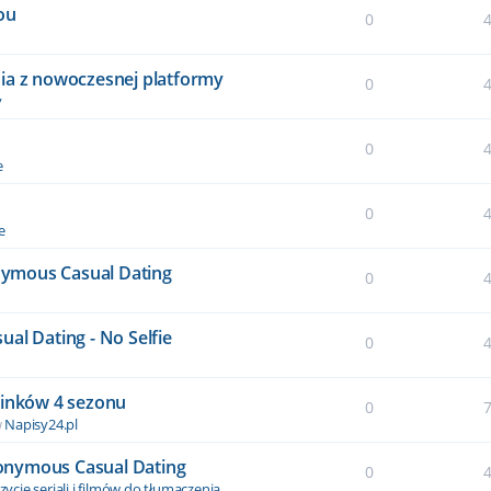
ou
0
ia z nowoczesnej platformy
0
y
0
e
0
e
onymous Casual Dating
0
al Dating - No Selfie
0
cinków 4 sezonu
0
w
Napisy24.pl
Anonymous Casual Dating
0
ycje seriali i filmów do tłumaczenia