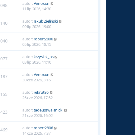
autor:
Venoxon
4098
11 lip 2026, 14:30
autor:
Jakub Zieliński
4140
09 lip 2026, 19:00
autor:
robert2806
4040
05 lip 2026, 18:15
autor:
krzysiek_bs
4077
03 lip 2026, 11:10
autor:
Venoxon
4187
30 cze 2026, 3:16
autor:
rekrut86
4155
26 cze 2026, 17:52
autor:
tadeuszwalanicki
7423
21 cze 2026, 16:02
autor:
robert2806
4469
14 cze 2026, 7:37