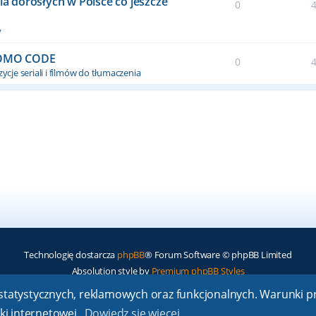
dla dorosłych w Polsce co jeszcze
0
y
ROMO CODE
0
ycje seriali i filmów do tłumaczenia
Technologię dostarcza
phpBB
® Forum Software © phpBB Limited
Absolution style by
Premium phpBB Styles
ch statystycznych, reklamowych oraz funkcjonalnych. Warunki
Polski pakiet językowy dostarcza
phpBB.pl
ki internetowej.
Dowiedz się więcej