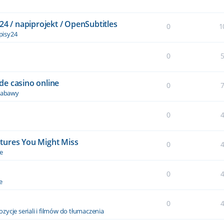
24 / napiprojekt / OpenSubtitles
0
1
pisy24
0
de casino online
0
 zabawy
0
tures You Might Miss
0
le
0
e
0
zycje seriali i filmów do tłumaczenia