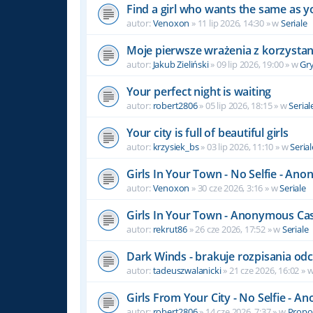
Find a girl who wants the same as y
autor:
Venoxon
» 11 lip 2026, 14:30 » w
Seriale
Moje pierwsze wrażenia z korzystan
autor:
Jakub Zieliński
» 09 lip 2026, 19:00 » w
Gr
Your perfect night is waiting
autor:
robert2806
» 05 lip 2026, 18:15 » w
Serial
Your city is full of beautiful girls
autor:
krzysiek_bs
» 03 lip 2026, 11:10 » w
Serial
Girls In Your Town - No Selfie - An
autor:
Venoxon
» 30 cze 2026, 3:16 » w
Seriale
Girls In Your Town - Anonymous Casu
autor:
rekrut86
» 26 cze 2026, 17:52 » w
Seriale
Dark Winds - brakuje rozpisania od
autor:
tadeuszwalanicki
» 21 cze 2026, 16:02 » 
Girls From Your City - No Selfie - 
autor:
robert2806
» 14 cze 2026, 7:37 » w
Propoz