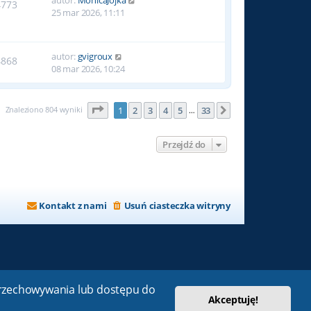
4773
25 mar 2026, 11:11
autor:
gvigroux
4868
08 mar 2026, 10:24
Strona
1
z
33
Znaleziono 804 wyniki
1
2
3
4
5
33
Następna
…
Przejdź do
Kontakt z nami
Usuń ciasteczka witryny
 przechowywania lub dostępu do
Akceptuję!