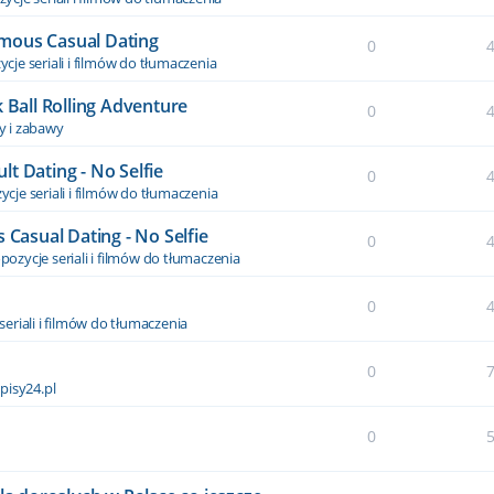
nymous Casual Dating
0
cje seriali i filmów do tłumaczenia
 Ball Rolling Adventure
0
y i zabawy
t Dating - No Selfie
0
cje seriali i filmów do tłumaczenia
asual Dating - No Selfie
0
pozycje seriali i filmów do tłumaczenia
0
seriali i filmów do tłumaczenia
0
pisy24.pl
0