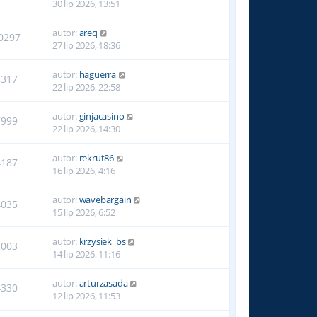
30 lip 2026, 13:51
autor:
areq
0297
27 lip 2026, 18:36
autor:
haguerra
5317
22 lip 2026, 22:58
autor:
ginjacasino
7999
22 lip 2026, 14:30
autor:
rekrut86
4187
16 lip 2026, 4:16
autor:
wavebargain
4035
15 lip 2026, 6:52
autor:
krzysiek_bs
4003
14 lip 2026, 11:16
autor:
arturzasada
4330
12 lip 2026, 11:53