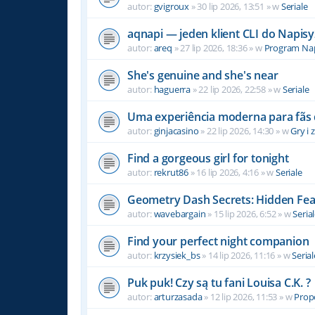
autor:
gvigroux
» 30 lip 2026, 13:51 » w
Seriale
aqnapi — jeden klient CLI do Napisy
autor:
areq
» 27 lip 2026, 18:36 » w
Program Na
She's genuine and she's near
autor:
haguerra
» 22 lip 2026, 22:58 » w
Seriale
Uma experiência moderna para fãs 
autor:
ginjacasino
» 22 lip 2026, 14:30 » w
Gry i
Find a gorgeous girl for tonight
autor:
rekrut86
» 16 lip 2026, 4:16 » w
Seriale
Geometry Dash Secrets: Hidden Fea
autor:
wavebargain
» 15 lip 2026, 6:52 » w
Seria
Find your perfect night companion
autor:
krzysiek_bs
» 14 lip 2026, 11:16 » w
Serial
Puk puk! Czy są tu fani Louisa C.K. ?
autor:
arturzasada
» 12 lip 2026, 11:53 » w
Propo