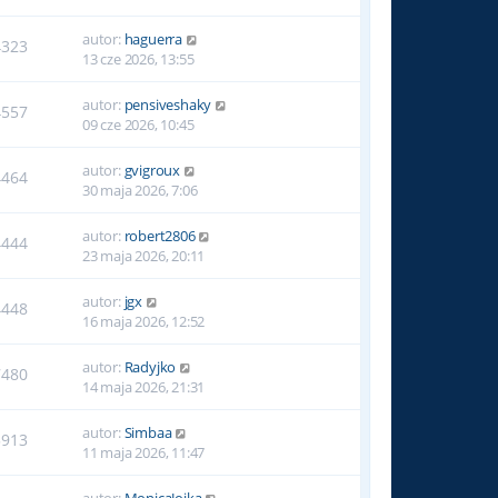
autor:
haguerra
4323
13 cze 2026, 13:55
autor:
pensiveshaky
4557
09 cze 2026, 10:45
autor:
gvigroux
4464
30 maja 2026, 7:06
autor:
robert2806
4444
23 maja 2026, 20:11
autor:
jgx
4448
16 maja 2026, 12:52
autor:
Radyjko
7480
14 maja 2026, 21:31
autor:
Simbaa
5913
11 maja 2026, 11:47
autor:
MonicaJojka