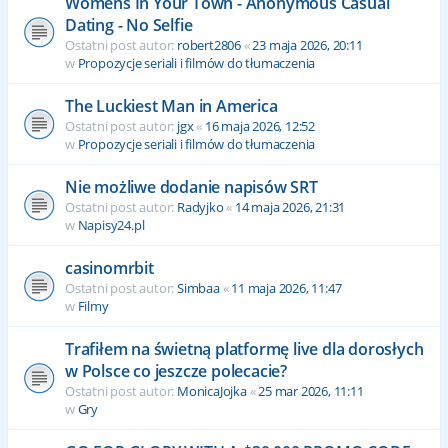
Womens In Your Town - Anonymous Casual
Dating - No Selfie
Ostatni post autor:
robert2806
«
23 maja 2026, 20:11
w
Propozycje seriali i filmów do tłumaczenia
The Luckiest Man in America
Ostatni post autor:
jgx
«
16 maja 2026, 12:52
w
Propozycje seriali i filmów do tłumaczenia
Nie możliwe dodanie napisów SRT
Ostatni post autor:
Radyjko
«
14 maja 2026, 21:31
w
Napisy24.pl
casinomrbit
Ostatni post autor:
Simbaa
«
11 maja 2026, 11:47
w
Filmy
Trafiłem na świetną platformę live dla dorosłych
w Polsce co jeszcze polecacie?
Ostatni post autor:
MonicaJojka
«
25 mar 2026, 11:11
w
Gry