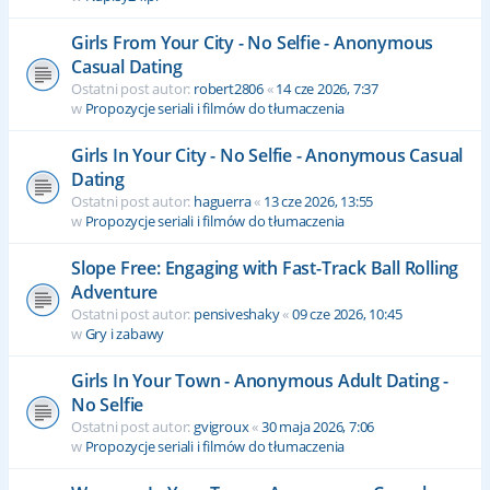
Girls From Your City - No Selfie - Anonymous
Casual Dating
Ostatni post autor:
robert2806
«
14 cze 2026, 7:37
w
Propozycje seriali i filmów do tłumaczenia
Girls In Your City - No Selfie - Anonymous Casual
Dating
Ostatni post autor:
haguerra
«
13 cze 2026, 13:55
w
Propozycje seriali i filmów do tłumaczenia
Slope Free: Engaging with Fast-Track Ball Rolling
Adventure
Ostatni post autor:
pensiveshaky
«
09 cze 2026, 10:45
w
Gry i zabawy
Girls In Your Town - Anonymous Adult Dating -
No Selfie
Ostatni post autor:
gvigroux
«
30 maja 2026, 7:06
w
Propozycje seriali i filmów do tłumaczenia