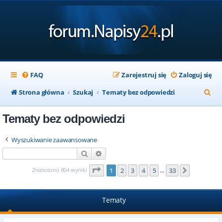
FAQ
Zarejestruj się
Zaloguj się
S
Strona główna
Szukaj
Tematy bez odpowiedzi
z
Tematy bez odpowiedzi
u
k
Wyszukiwanie zaawansowane
a
Szukaj
Wyszukiwanie zaawansowane
j
Strona
1
z
33
Znaleziono 804 wyniki
1
2
3
4
5
33
Następna
…
Tematy