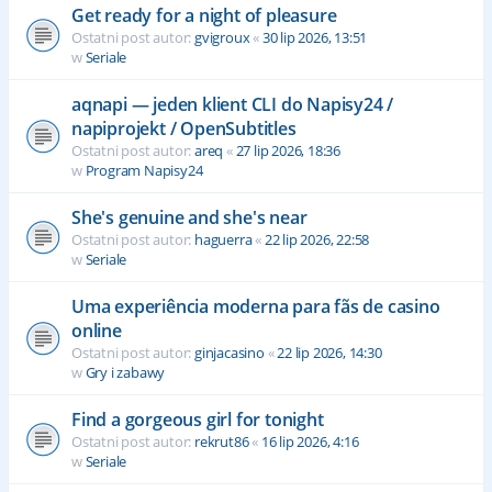
Get ready for a night of pleasure
Ostatni post autor:
gvigroux
«
30 lip 2026, 13:51
w
Seriale
aqnapi — jeden klient CLI do Napisy24 /
napiprojekt / OpenSubtitles
Ostatni post autor:
areq
«
27 lip 2026, 18:36
w
Program Napisy24
She's genuine and she's near
Ostatni post autor:
haguerra
«
22 lip 2026, 22:58
w
Seriale
Uma experiência moderna para fãs de casino
online
Ostatni post autor:
ginjacasino
«
22 lip 2026, 14:30
w
Gry i zabawy
Find a gorgeous girl for tonight
Ostatni post autor:
rekrut86
«
16 lip 2026, 4:16
w
Seriale