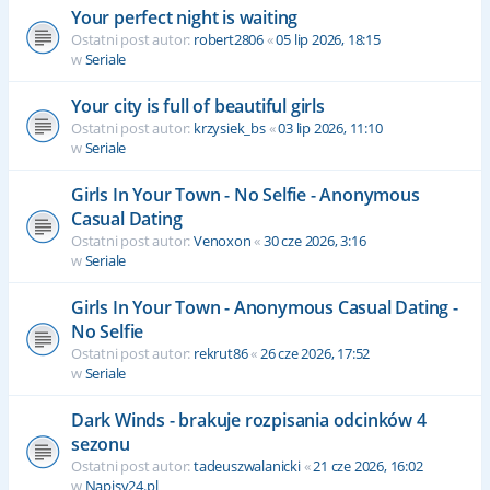
Your perfect night is waiting
Ostatni post autor:
robert2806
«
05 lip 2026, 18:15
w
Seriale
Your city is full of beautiful girls
Ostatni post autor:
krzysiek_bs
«
03 lip 2026, 11:10
w
Seriale
Girls In Your Town - No Selfie - Anonymous
Casual Dating
Ostatni post autor:
Venoxon
«
30 cze 2026, 3:16
w
Seriale
Girls In Your Town - Anonymous Casual Dating -
No Selfie
Ostatni post autor:
rekrut86
«
26 cze 2026, 17:52
w
Seriale
Dark Winds - brakuje rozpisania odcinków 4
sezonu
Ostatni post autor:
tadeuszwalanicki
«
21 cze 2026, 16:02
w
Napisy24.pl