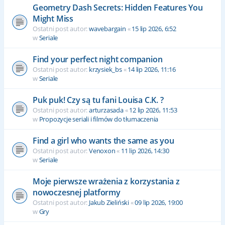
Geometry Dash Secrets: Hidden Features You
Might Miss
Ostatni post autor:
wavebargain
«
15 lip 2026, 6:52
w
Seriale
Find your perfect night companion
Ostatni post autor:
krzysiek_bs
«
14 lip 2026, 11:16
w
Seriale
Puk puk! Czy są tu fani Louisa C.K. ?
Ostatni post autor:
arturzasada
«
12 lip 2026, 11:53
w
Propozycje seriali i filmów do tłumaczenia
Find a girl who wants the same as you
Ostatni post autor:
Venoxon
«
11 lip 2026, 14:30
w
Seriale
Moje pierwsze wrażenia z korzystania z
nowoczesnej platformy
Ostatni post autor:
Jakub Zieliński
«
09 lip 2026, 19:00
w
Gry