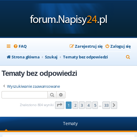
FAQ
Zarejestruj się
Zaloguj się
S
Strona główna
Szukaj
Tematy bez odpowiedzi
z
Tematy bez odpowiedzi
u
k
Wyszukiwanie zaawansowane
a
Szukaj
Wyszukiwanie zaawansowane
j
Strona
1
z
33
Znaleziono 804 wyniki
1
2
3
4
5
33
Następna
…
Tematy