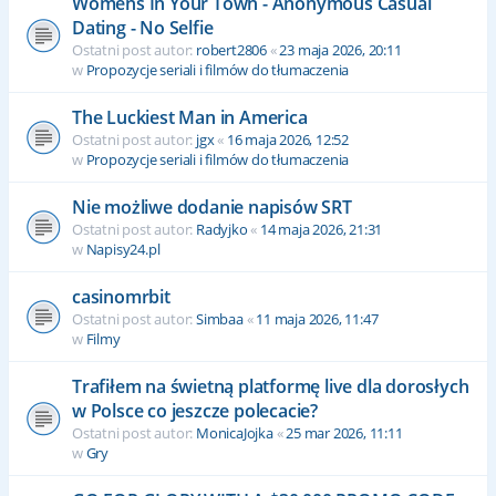
Womens In Your Town - Anonymous Casual
Dating - No Selfie
Ostatni post autor:
robert2806
«
23 maja 2026, 20:11
w
Propozycje seriali i filmów do tłumaczenia
The Luckiest Man in America
Ostatni post autor:
jgx
«
16 maja 2026, 12:52
w
Propozycje seriali i filmów do tłumaczenia
Nie możliwe dodanie napisów SRT
Ostatni post autor:
Radyjko
«
14 maja 2026, 21:31
w
Napisy24.pl
casinomrbit
Ostatni post autor:
Simbaa
«
11 maja 2026, 11:47
w
Filmy
Trafiłem na świetną platformę live dla dorosłych
w Polsce co jeszcze polecacie?
Ostatni post autor:
MonicaJojka
«
25 mar 2026, 11:11
w
Gry