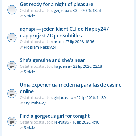
Get ready for a night of pleasure
Ostatni post autor:
gvigroux
«
30 lip 2026, 13:51
w
Seriale
aqnapi — jeden klient CLI do Napisy24 /
napiprojekt / OpenSubtitles
Ostatni post autor:
areq
«
27 lip 2026, 18:36
w
Program Napisy24
She's genuine and she's near
Ostatni post autor:
haguerra
«
22 lip 2026, 22:58
w
Seriale
Uma experiência moderna para fãs de casino
online
Ostatni post autor:
ginjacasino
«
22 lip 2026, 14:30
w
Gry i zabawy
Find a gorgeous girl for tonight
Ostatni post autor:
rekrut86
«
16 lip 2026, 4:16
w
Seriale