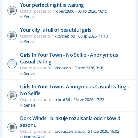
Your perfect night is waiting
Ostatni post autor:
robert2806
«
05 lip 2026, 18:15
w
Seriale
Your city is full of beautiful girls
Ostatni post autor:
krzysiek_bs
«
03 lip 2026, 11:10
w
Seriale
Girls In Your Town - No Selfie - Anonymous
Casual Dating
Ostatni post autor:
Venoxon
«
30 cze 2026, 3:16
w
Seriale
Girls In Your Town - Anonymous Casual Dating -
No Selfie
Ostatni post autor:
rekrut86
«
26 cze 2026, 17:52
w
Seriale
Dark Winds - brakuje rozpisania odcinków 4
sezonu
Ostatni post autor:
tadeuszwalanicki
«
21 cze 2026, 16:02
w
Napisy24.pl