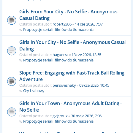
Girls From Your City - No Selfie - Anonymous
Casual Dating
Ostatni post autor:
robert2806
«
14 cze 2026, 7:37
w
Propozycje seriali i filmów do tłumaczenia
Girls In Your City - No Selfie - Anonymous Casual
Dating
Ostatni post autor:
haguerra
«
13 cze 2026, 13:55
w
Propozycje seriali i filmów do tłumaczenia
Slope Free: Engaging with Fast-Track Ball Rolling
Adventure
Ostatni post autor:
pensiveshaky
«
09 cze 2026, 10:45
w
Gry i zabawy
Girls In Your Town - Anonymous Adult Dating -
No Selfie
Ostatni post autor:
gvigroux
«
30 maja 2026, 7:06
w
Propozycje seriali i filmów do tłumaczenia