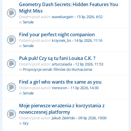
Geometry Dash Secrets: Hidden Features You
Might Miss
Ostatni post autor:
wavebargain
«
15 lip 2026, 6:52
w
Seriale
Find your perfect night companion
Ostatni post autor:
krzysiek_bs
«
14 lip 2026, 11:16
w
Seriale
Puk puk! Czy są tu fani Louisa C.K. ?
Ostatni post autor:
arturzasada
«
12 lip 2026, 11:53
w
Propozycje seriali i filmów do tłumaczenia
Find a girl who wants the same as you
Ostatni post autor:
Venoxon
«
11 lip 2026, 14:30
w
Seriale
Moje pierwsze wrażenia z korzystania z
nowoczesnej platformy
Ostatni post autor:
Jakub Zieliński
«
09 lip 2026, 19:00
w
Gry