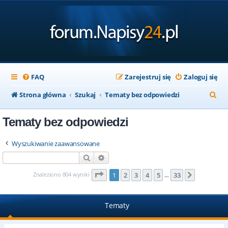
FAQ
Zarejestruj się
Zaloguj się
S
Strona główna
Szukaj
Tematy bez odpowiedzi
z
Tematy bez odpowiedzi
u
k
Wyszukiwanie zaawansowane
a
Szukaj
Wyszukiwanie zaawansowane
j
Strona
1
z
33
Znaleziono 804 wyniki
1
2
3
4
5
33
Następna
…
Tematy