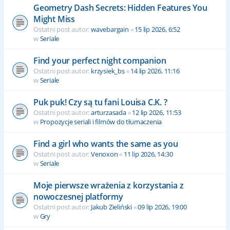
Geometry Dash Secrets: Hidden Features You
Might Miss
Ostatni post autor:
wavebargain
«
15 lip 2026, 6:52
w
Seriale
Find your perfect night companion
Ostatni post autor:
krzysiek_bs
«
14 lip 2026, 11:16
w
Seriale
Puk puk! Czy są tu fani Louisa C.K. ?
Ostatni post autor:
arturzasada
«
12 lip 2026, 11:53
w
Propozycje seriali i filmów do tłumaczenia
Find a girl who wants the same as you
Ostatni post autor:
Venoxon
«
11 lip 2026, 14:30
w
Seriale
Moje pierwsze wrażenia z korzystania z
nowoczesnej platformy
Ostatni post autor:
Jakub Zieliński
«
09 lip 2026, 19:00
w
Gry