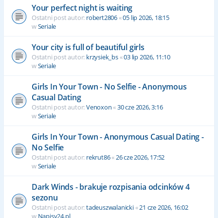
Your perfect night is waiting
Ostatni post autor:
robert2806
«
05 lip 2026, 18:15
w
Seriale
Your city is full of beautiful girls
Ostatni post autor:
krzysiek_bs
«
03 lip 2026, 11:10
w
Seriale
Girls In Your Town - No Selfie - Anonymous
Casual Dating
Ostatni post autor:
Venoxon
«
30 cze 2026, 3:16
w
Seriale
Girls In Your Town - Anonymous Casual Dating -
No Selfie
Ostatni post autor:
rekrut86
«
26 cze 2026, 17:52
w
Seriale
Dark Winds - brakuje rozpisania odcinków 4
sezonu
Ostatni post autor:
tadeuszwalanicki
«
21 cze 2026, 16:02
w
Napisy24.pl