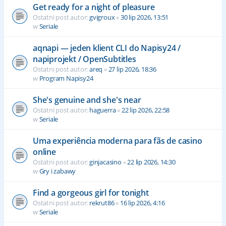
Get ready for a night of pleasure
Ostatni post autor:
gvigroux
«
30 lip 2026, 13:51
w
Seriale
aqnapi — jeden klient CLI do Napisy24 /
napiprojekt / OpenSubtitles
Ostatni post autor:
areq
«
27 lip 2026, 18:36
w
Program Napisy24
She's genuine and she's near
Ostatni post autor:
haguerra
«
22 lip 2026, 22:58
w
Seriale
Uma experiência moderna para fãs de casino
online
Ostatni post autor:
ginjacasino
«
22 lip 2026, 14:30
w
Gry i zabawy
Find a gorgeous girl for tonight
Ostatni post autor:
rekrut86
«
16 lip 2026, 4:16
w
Seriale