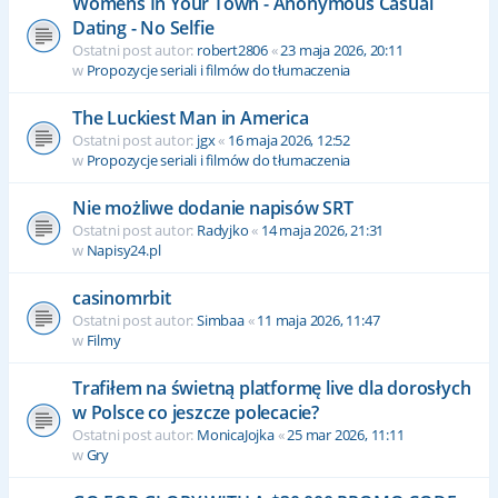
Womens In Your Town - Anonymous Casual
Dating - No Selfie
Ostatni post autor:
robert2806
«
23 maja 2026, 20:11
w
Propozycje seriali i filmów do tłumaczenia
The Luckiest Man in America
Ostatni post autor:
jgx
«
16 maja 2026, 12:52
w
Propozycje seriali i filmów do tłumaczenia
Nie możliwe dodanie napisów SRT
Ostatni post autor:
Radyjko
«
14 maja 2026, 21:31
w
Napisy24.pl
casinomrbit
Ostatni post autor:
Simbaa
«
11 maja 2026, 11:47
w
Filmy
Trafiłem na świetną platformę live dla dorosłych
w Polsce co jeszcze polecacie?
Ostatni post autor:
MonicaJojka
«
25 mar 2026, 11:11
w
Gry