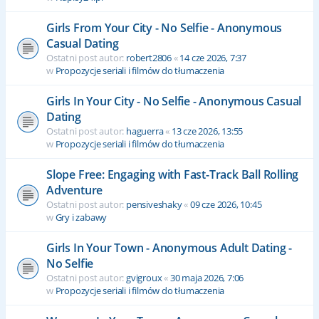
Girls From Your City - No Selfie - Anonymous
Casual Dating
Ostatni post autor:
robert2806
«
14 cze 2026, 7:37
w
Propozycje seriali i filmów do tłumaczenia
Girls In Your City - No Selfie - Anonymous Casual
Dating
Ostatni post autor:
haguerra
«
13 cze 2026, 13:55
w
Propozycje seriali i filmów do tłumaczenia
Slope Free: Engaging with Fast-Track Ball Rolling
Adventure
Ostatni post autor:
pensiveshaky
«
09 cze 2026, 10:45
w
Gry i zabawy
Girls In Your Town - Anonymous Adult Dating -
No Selfie
Ostatni post autor:
gvigroux
«
30 maja 2026, 7:06
w
Propozycje seriali i filmów do tłumaczenia