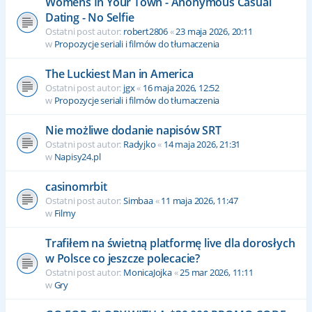
Womens In Your Town - Anonymous Casual
Dating - No Selfie
Ostatni post autor:
robert2806
«
23 maja 2026, 20:11
w
Propozycje seriali i filmów do tłumaczenia
The Luckiest Man in America
Ostatni post autor:
jgx
«
16 maja 2026, 12:52
w
Propozycje seriali i filmów do tłumaczenia
Nie możliwe dodanie napisów SRT
Ostatni post autor:
Radyjko
«
14 maja 2026, 21:31
w
Napisy24.pl
casinomrbit
Ostatni post autor:
Simbaa
«
11 maja 2026, 11:47
w
Filmy
Trafiłem na świetną platformę live dla dorosłych
w Polsce co jeszcze polecacie?
Ostatni post autor:
MonicaJojka
«
25 mar 2026, 11:11
w
Gry