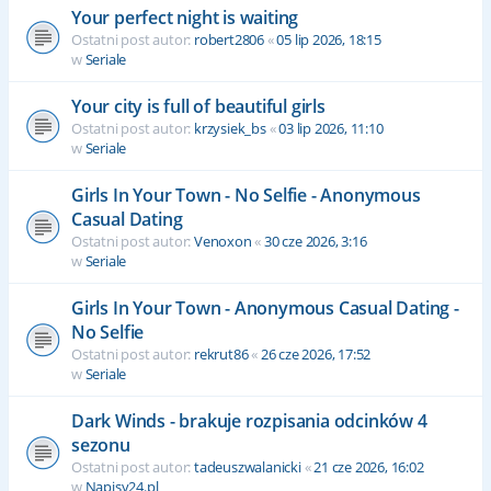
Your perfect night is waiting
Ostatni post autor:
robert2806
«
05 lip 2026, 18:15
w
Seriale
Your city is full of beautiful girls
Ostatni post autor:
krzysiek_bs
«
03 lip 2026, 11:10
w
Seriale
Girls In Your Town - No Selfie - Anonymous
Casual Dating
Ostatni post autor:
Venoxon
«
30 cze 2026, 3:16
w
Seriale
Girls In Your Town - Anonymous Casual Dating -
No Selfie
Ostatni post autor:
rekrut86
«
26 cze 2026, 17:52
w
Seriale
Dark Winds - brakuje rozpisania odcinków 4
sezonu
Ostatni post autor:
tadeuszwalanicki
«
21 cze 2026, 16:02
w
Napisy24.pl