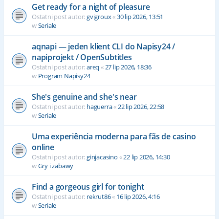
Get ready for a night of pleasure
Ostatni post autor:
gvigroux
«
30 lip 2026, 13:51
w
Seriale
aqnapi — jeden klient CLI do Napisy24 /
napiprojekt / OpenSubtitles
Ostatni post autor:
areq
«
27 lip 2026, 18:36
w
Program Napisy24
She's genuine and she's near
Ostatni post autor:
haguerra
«
22 lip 2026, 22:58
w
Seriale
Uma experiência moderna para fãs de casino
online
Ostatni post autor:
ginjacasino
«
22 lip 2026, 14:30
w
Gry i zabawy
Find a gorgeous girl for tonight
Ostatni post autor:
rekrut86
«
16 lip 2026, 4:16
w
Seriale