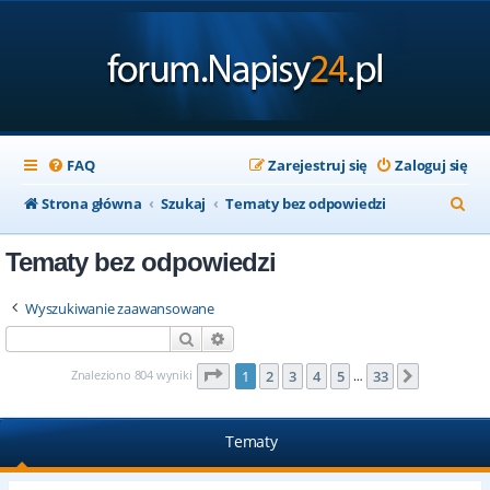
FAQ
Zarejestruj się
Zaloguj się
S
Strona główna
Szukaj
Tematy bez odpowiedzi
z
Tematy bez odpowiedzi
u
k
Wyszukiwanie zaawansowane
a
Szukaj
Wyszukiwanie zaawansowane
j
Strona
1
z
33
Znaleziono 804 wyniki
1
2
3
4
5
33
Następna
…
Tematy