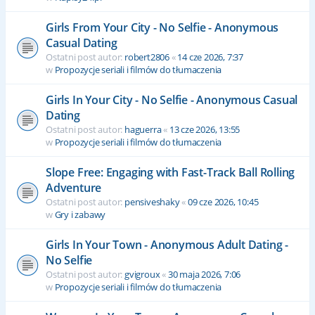
Girls From Your City - No Selfie - Anonymous
Casual Dating
Ostatni post autor:
robert2806
«
14 cze 2026, 7:37
w
Propozycje seriali i filmów do tłumaczenia
Girls In Your City - No Selfie - Anonymous Casual
Dating
Ostatni post autor:
haguerra
«
13 cze 2026, 13:55
w
Propozycje seriali i filmów do tłumaczenia
Slope Free: Engaging with Fast-Track Ball Rolling
Adventure
Ostatni post autor:
pensiveshaky
«
09 cze 2026, 10:45
w
Gry i zabawy
Girls In Your Town - Anonymous Adult Dating -
No Selfie
Ostatni post autor:
gvigroux
«
30 maja 2026, 7:06
w
Propozycje seriali i filmów do tłumaczenia