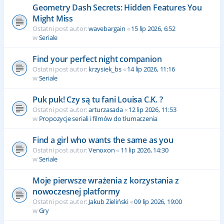
Geometry Dash Secrets: Hidden Features You
Might Miss
Ostatni post autor:
wavebargain
«
15 lip 2026, 6:52
w
Seriale
Find your perfect night companion
Ostatni post autor:
krzysiek_bs
«
14 lip 2026, 11:16
w
Seriale
Puk puk! Czy są tu fani Louisa C.K. ?
Ostatni post autor:
arturzasada
«
12 lip 2026, 11:53
w
Propozycje seriali i filmów do tłumaczenia
Find a girl who wants the same as you
Ostatni post autor:
Venoxon
«
11 lip 2026, 14:30
w
Seriale
Moje pierwsze wrażenia z korzystania z
nowoczesnej platformy
Ostatni post autor:
Jakub Zieliński
«
09 lip 2026, 19:00
w
Gry