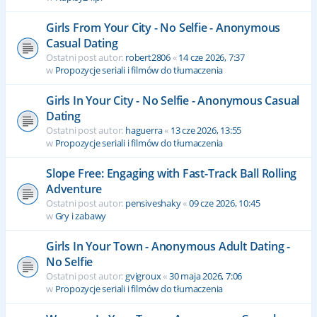
Girls From Your City - No Selfie - Anonymous
Casual Dating
Ostatni post autor:
robert2806
«
14 cze 2026, 7:37
w
Propozycje seriali i filmów do tłumaczenia
Girls In Your City - No Selfie - Anonymous Casual
Dating
Ostatni post autor:
haguerra
«
13 cze 2026, 13:55
w
Propozycje seriali i filmów do tłumaczenia
Slope Free: Engaging with Fast-Track Ball Rolling
Adventure
Ostatni post autor:
pensiveshaky
«
09 cze 2026, 10:45
w
Gry i zabawy
Girls In Your Town - Anonymous Adult Dating -
No Selfie
Ostatni post autor:
gvigroux
«
30 maja 2026, 7:06
w
Propozycje seriali i filmów do tłumaczenia