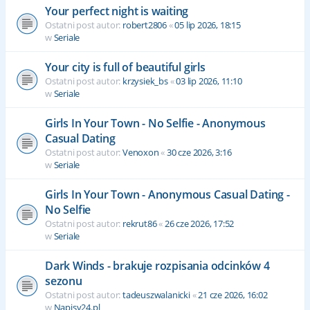
Your perfect night is waiting
Ostatni post autor:
robert2806
«
05 lip 2026, 18:15
w
Seriale
Your city is full of beautiful girls
Ostatni post autor:
krzysiek_bs
«
03 lip 2026, 11:10
w
Seriale
Girls In Your Town - No Selfie - Anonymous
Casual Dating
Ostatni post autor:
Venoxon
«
30 cze 2026, 3:16
w
Seriale
Girls In Your Town - Anonymous Casual Dating -
No Selfie
Ostatni post autor:
rekrut86
«
26 cze 2026, 17:52
w
Seriale
Dark Winds - brakuje rozpisania odcinków 4
sezonu
Ostatni post autor:
tadeuszwalanicki
«
21 cze 2026, 16:02
w
Napisy24.pl