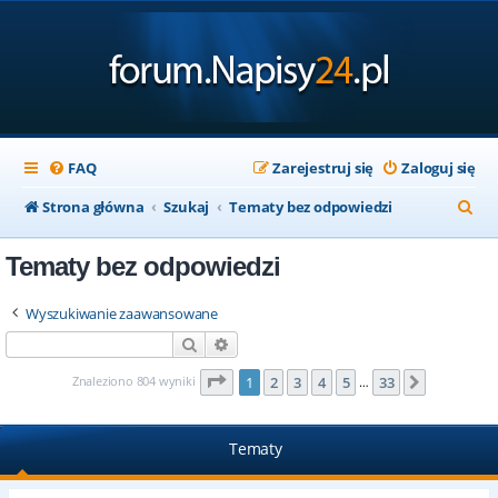
FAQ
Zarejestruj się
Zaloguj się
S
Strona główna
Szukaj
Tematy bez odpowiedzi
z
Tematy bez odpowiedzi
u
k
Wyszukiwanie zaawansowane
a
Szukaj
Wyszukiwanie zaawansowane
j
Strona
1
z
33
Znaleziono 804 wyniki
1
2
3
4
5
33
Następna
…
Tematy