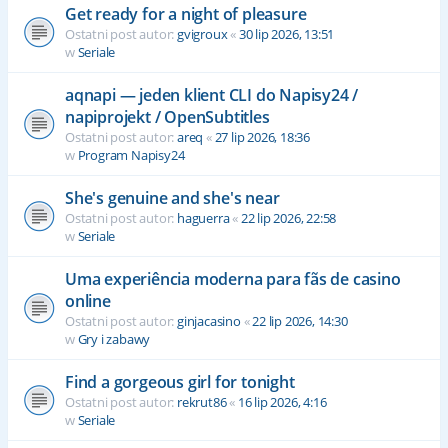
Get ready for a night of pleasure
Ostatni post autor:
gvigroux
«
30 lip 2026, 13:51
w
Seriale
aqnapi — jeden klient CLI do Napisy24 /
napiprojekt / OpenSubtitles
Ostatni post autor:
areq
«
27 lip 2026, 18:36
w
Program Napisy24
She's genuine and she's near
Ostatni post autor:
haguerra
«
22 lip 2026, 22:58
w
Seriale
Uma experiência moderna para fãs de casino
online
Ostatni post autor:
ginjacasino
«
22 lip 2026, 14:30
w
Gry i zabawy
Find a gorgeous girl for tonight
Ostatni post autor:
rekrut86
«
16 lip 2026, 4:16
w
Seriale