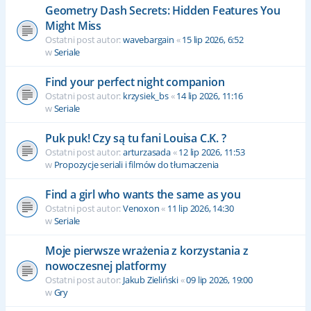
Geometry Dash Secrets: Hidden Features You
Might Miss
Ostatni post autor:
wavebargain
«
15 lip 2026, 6:52
w
Seriale
Find your perfect night companion
Ostatni post autor:
krzysiek_bs
«
14 lip 2026, 11:16
w
Seriale
Puk puk! Czy są tu fani Louisa C.K. ?
Ostatni post autor:
arturzasada
«
12 lip 2026, 11:53
w
Propozycje seriali i filmów do tłumaczenia
Find a girl who wants the same as you
Ostatni post autor:
Venoxon
«
11 lip 2026, 14:30
w
Seriale
Moje pierwsze wrażenia z korzystania z
nowoczesnej platformy
Ostatni post autor:
Jakub Zieliński
«
09 lip 2026, 19:00
w
Gry