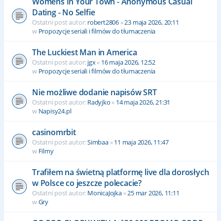
Womens In Your Town - Anonymous Casual
Dating - No Selfie
Ostatni post autor:
robert2806
«
23 maja 2026, 20:11
w
Propozycje seriali i filmów do tłumaczenia
The Luckiest Man in America
Ostatni post autor:
jgx
«
16 maja 2026, 12:52
w
Propozycje seriali i filmów do tłumaczenia
Nie możliwe dodanie napisów SRT
Ostatni post autor:
Radyjko
«
14 maja 2026, 21:31
w
Napisy24.pl
casinomrbit
Ostatni post autor:
Simbaa
«
11 maja 2026, 11:47
w
Filmy
Trafiłem na świetną platformę live dla dorosłych
w Polsce co jeszcze polecacie?
Ostatni post autor:
MonicaJojka
«
25 mar 2026, 11:11
w
Gry