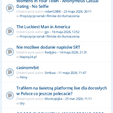
Womens In Your Town - Anonymous Casual
Dating - No Selfie
Ostatni post autor:
robert2806
«
23 maja 2026, 20:11
w
Propozycje seriali i filmów do tłumaczenia
The Luckiest Man in America
Ostatni post autor:
jgx
«
16 maja 2026, 12:52
w
Propozycje seriali i filmów do tłumaczenia
Nie możliwe dodanie napisów SRT
Ostatni post autor:
Radyjko
«
14 maja 2026, 21:31
w
Napisy24.pl
casinomrbit
Ostatni post autor:
Simbaa
«
11 maja 2026, 11:47
w
Filmy
Trafiłem na świetną platformę live dla dorosłych
w Polsce co jeszcze polecacie?
Ostatni post autor:
MonicaJojka
«
25 mar 2026, 11:11
w
Gry