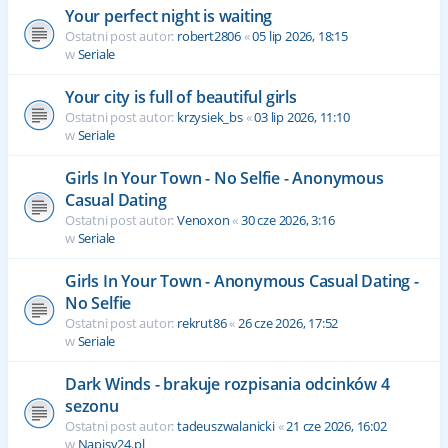
Your perfect night is waiting
Ostatni post autor:
robert2806
«
05 lip 2026, 18:15
w
Seriale
Your city is full of beautiful girls
Ostatni post autor:
krzysiek_bs
«
03 lip 2026, 11:10
w
Seriale
Girls In Your Town - No Selfie - Anonymous
Casual Dating
Ostatni post autor:
Venoxon
«
30 cze 2026, 3:16
w
Seriale
Girls In Your Town - Anonymous Casual Dating -
No Selfie
Ostatni post autor:
rekrut86
«
26 cze 2026, 17:52
w
Seriale
Dark Winds - brakuje rozpisania odcinków 4
sezonu
Ostatni post autor:
tadeuszwalanicki
«
21 cze 2026, 16:02
w
Napisy24.pl