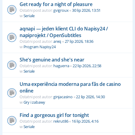
Get ready for a night of pleasure
Ostatni post autor:
gvigroux
«
30 lip 2026, 13:51
w
Seriale
aqnapi — jeden klient CLI do Napisy24 /
napiprojekt / OpenSubtitles
Ostatni post autor:
areq
«
27 lip 2026, 18:36
w
Program Napisy24
She's genuine and she's near
Ostatni post autor:
haguerra
«
22 lip 2026, 22:58
w
Seriale
Uma experiência moderna para fãs de casino
online
Ostatni post autor:
ginjacasino
«
22 lip 2026, 14:30
w
Gry i zabawy
Find a gorgeous girl for tonight
Ostatni post autor:
rekrut86
«
16 lip 2026, 4:16
w
Seriale