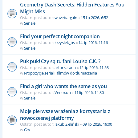
Geometry Dash Secrets: Hidden Features You
Might Miss
Ostatni post autor:
wavebargain
«
15 lip 2026, 6:52
w
Seriale
Find your perfect night companion
Ostatni post autor:
krzysiek_bs
«
14 lip 2026, 11:16
w
Seriale
Puk puk! Czy są tu fani Louisa C.K. ?
Ostatni post autor:
arturzasada
«
12 lip 2026, 11:53
w
Propozycje seriali i filmów do tłumaczenia
Find a girl who wants the same as you
Ostatni post autor:
Venoxon
«
11 lip 2026, 14:30
w
Seriale
Moje pierwsze wrażenia z korzystania z
nowoczesnej platformy
Ostatni post autor:
Jakub Zieliński
«
09 lip 2026, 19:00
w
Gry