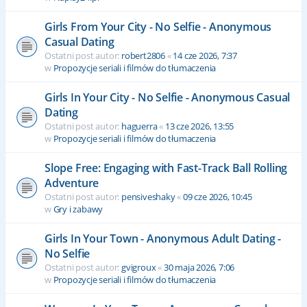
Girls From Your City - No Selfie - Anonymous
Casual Dating
Ostatni post autor:
robert2806
«
14 cze 2026, 7:37
w
Propozycje seriali i filmów do tłumaczenia
Girls In Your City - No Selfie - Anonymous Casual
Dating
Ostatni post autor:
haguerra
«
13 cze 2026, 13:55
w
Propozycje seriali i filmów do tłumaczenia
Slope Free: Engaging with Fast-Track Ball Rolling
Adventure
Ostatni post autor:
pensiveshaky
«
09 cze 2026, 10:45
w
Gry i zabawy
Girls In Your Town - Anonymous Adult Dating -
No Selfie
Ostatni post autor:
gvigroux
«
30 maja 2026, 7:06
w
Propozycje seriali i filmów do tłumaczenia