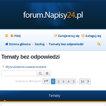
FAQ
Zarejestruj się
Zaloguj się
S
Strona główna
Szukaj
Tematy bez odpowiedzi
z
Tematy bez odpowiedzi
u
k
Wyszukiwanie zaawansowane
a
Szukaj
Wyszukiwanie zaawansowane
j
Strona
1
z
33
Znaleziono 804 wyniki
1
2
3
4
5
33
Następna
…
Tematy