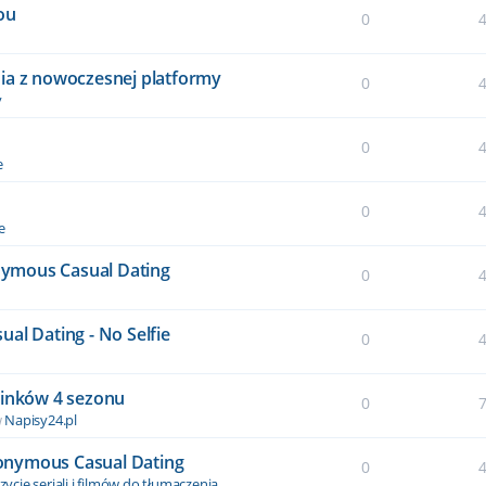
ou
0
ia z nowoczesnej platformy
0
y
0
e
0
e
onymous Casual Dating
0
al Dating - No Selfie
0
cinków 4 sezonu
0
w
Napisy24.pl
Anonymous Casual Dating
0
ycje seriali i filmów do tłumaczenia