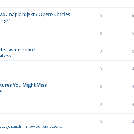
24 / napiprojekt / OpenSubtitles
0
1
pisy24
0
de casino online
0
 zabawy
0
tures You Might Miss
0
le
0
e
0
zycje seriali i filmów do tłumaczenia