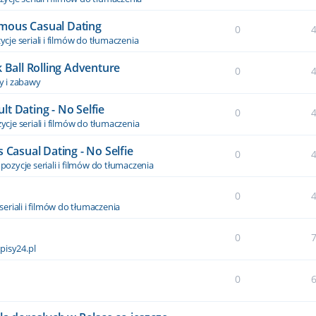
nymous Casual Dating
0
cje seriali i filmów do tłumaczenia
 Ball Rolling Adventure
0
y i zabawy
t Dating - No Selfie
0
cje seriali i filmów do tłumaczenia
asual Dating - No Selfie
0
pozycje seriali i filmów do tłumaczenia
0
seriali i filmów do tłumaczenia
0
pisy24.pl
0