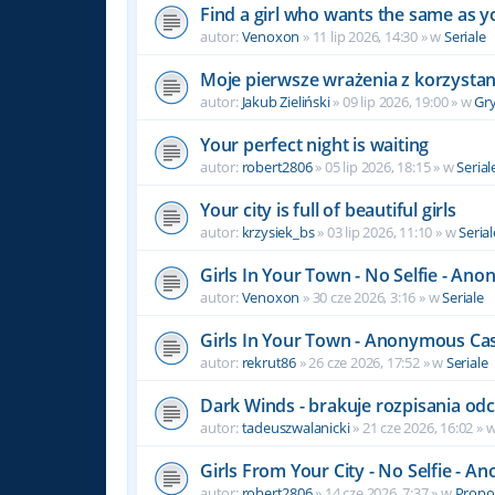
Find a girl who wants the same as y
autor:
Venoxon
» 11 lip 2026, 14:30 » w
Seriale
Moje pierwsze wrażenia z korzystan
autor:
Jakub Zieliński
» 09 lip 2026, 19:00 » w
Gr
Your perfect night is waiting
autor:
robert2806
» 05 lip 2026, 18:15 » w
Serial
Your city is full of beautiful girls
autor:
krzysiek_bs
» 03 lip 2026, 11:10 » w
Serial
Girls In Your Town - No Selfie - An
autor:
Venoxon
» 30 cze 2026, 3:16 » w
Seriale
Girls In Your Town - Anonymous Casu
autor:
rekrut86
» 26 cze 2026, 17:52 » w
Seriale
Dark Winds - brakuje rozpisania od
autor:
tadeuszwalanicki
» 21 cze 2026, 16:02 » 
Girls From Your City - No Selfie - 
autor:
robert2806
» 14 cze 2026, 7:37 » w
Propoz