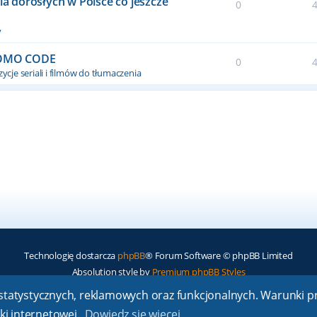
dla dorosłych w Polsce co jeszcze
0
y
ROMO CODE
0
ycje seriali i filmów do tłumaczenia
Technologię dostarcza
phpBB
® Forum Software © phpBB Limited
Absolution style by
Premium phpBB Styles
ch statystycznych, reklamowych oraz funkcjonalnych. Warunki
Polski pakiet językowy dostarcza
phpBB.pl
ki internetowej.
Dowiedz się więcej