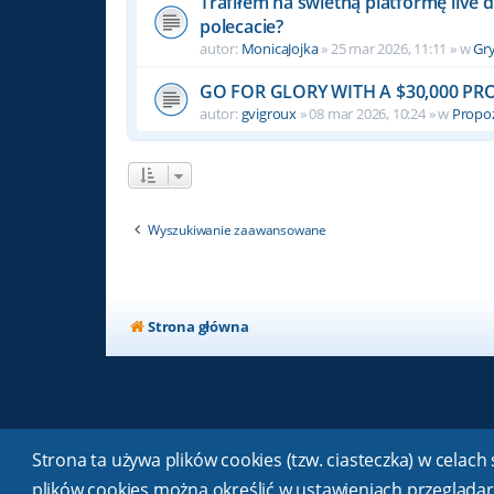
Trafiłem na świetną platformę live 
polecacie?
autor:
MonicaJojka
» 25 mar 2026, 11:11 » w
Gr
GO FOR GLORY WITH A $30,000 P
autor:
gvigroux
» 08 mar 2026, 10:24 » w
Propoz
Wyszukiwanie zaawansowane
Strona główna
Strona ta używa plików cookies (tzw. ciasteczka) w cela
plików cookies można określić w ustawieniach przeglądar