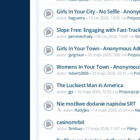
Girls In Your City - No Selfie - Ano
autor:
haguerra
» 13 cze 2026, 13:55 » w
Propozy
Slope Free: Engaging with Fast-Track
autor:
pensiveshaky
» 09 cze 2026, 10:45 » w
Gr
Girls In Your Town - Anonymous Adul
autor:
gvigroux
» 30 maja 2026, 7:06 » w
Propozy
Womens In Your Town - Anonymous C
autor:
robert2806
» 23 maja 2026, 20:11 » w
Pro
The Luckiest Man in America
autor:
jgx
» 16 maja 2026, 12:52 » w
Propozycje 
Nie możliwe dodanie napisów SRT
autor:
Radyjko
» 14 maja 2026, 21:31 » w
Na
casinomrbit
autor:
Simbaa
» 11 maja 2026, 11:47 » w
Filmy