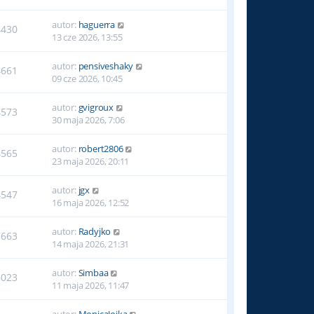
autor:
haguerra
4430
13 cze 2026, 13:55
autor:
pensiveshaky
4661
09 cze 2026, 10:45
autor:
gvigroux
4573
30 maja 2026, 7:06
autor:
robert2806
4565
23 maja 2026, 20:11
autor:
jgx
4547
16 maja 2026, 12:52
autor:
Radyjko
7663
14 maja 2026, 21:31
autor:
Simbaa
6023
11 maja 2026, 11:47
autor:
MonicaJojka