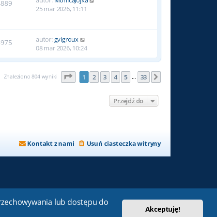
4889
25 mar 2026, 11:11
autor:
gvigroux
4975
08 mar 2026, 10:24
Strona
1
z
33
Znaleziono 804 wyniki
1
2
3
4
5
33
Następna
…
Przejdź do
Kontakt z nami
Usuń ciasteczka witryny
 przechowywania lub dostępu do
Akceptuję!