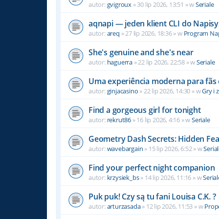
autor:
gvigroux
» 30 lip 2026, 13:51 » w
Seriale
aqnapi — jeden klient CLI do Napisy
autor:
areq
» 27 lip 2026, 18:36 » w
Program Na
She's genuine and she's near
autor:
haguerra
» 22 lip 2026, 22:58 » w
Seriale
Uma experiência moderna para fãs 
autor:
ginjacasino
» 22 lip 2026, 14:30 » w
Gry i
Find a gorgeous girl for tonight
autor:
rekrut86
» 16 lip 2026, 4:16 » w
Seriale
Geometry Dash Secrets: Hidden Fea
autor:
wavebargain
» 15 lip 2026, 6:52 » w
Seria
Find your perfect night companion
autor:
krzysiek_bs
» 14 lip 2026, 11:16 » w
Serial
Puk puk! Czy są tu fani Louisa C.K. ?
autor:
arturzasada
» 12 lip 2026, 11:53 » w
Propo