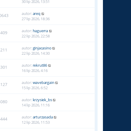
30 lip 2026, 13:51
autor:
areq
0643
27 lip 2026, 18:36
autor:
haguerra
5409
22 lip 2026, 22:58
autor:
ginjacasino
8211
22 lip 2026, 14:30
autor:
rekrut86
4301
16 lip 2026, 4:16
autor:
wavebargain
4127
15 lip 2026, 6:52
autor:
krzysiek_bs
4080
14 lip 2026, 11:16
autor:
arturzasada
4444
12 lip 2026, 11:53