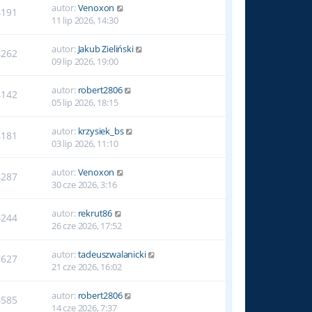
autor:
Venoxon
4191
11 lip 2026, 14:30
autor:
Jakub Zieliński
4262
09 lip 2026, 19:00
autor:
robert2806
4142
05 lip 2026, 18:15
autor:
krzysiek_bs
4181
03 lip 2026, 11:10
autor:
Venoxon
4287
30 cze 2026, 3:16
autor:
rekrut86
4244
26 cze 2026, 17:52
autor:
tadeuszwalanicki
7627
21 cze 2026, 16:02
autor:
robert2806
4585
14 cze 2026, 7:37