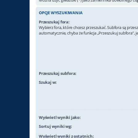
OPCJE WYSZUKIWANIA
Przeszukaj fora:
Wybierz fora, które chcesz przeszukać. Subfora są prze
automatycznie, chyba że funkcja „Przeszukuj subfora”, j
Przeszukaj subfora:
Szukaj w:
Wyświetl wyniki jako:
Sortuj wyniki wg:
Wyświetl wyniki z ostatnich: