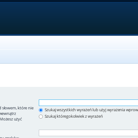
 słowem, które nie
Szukaj wszystkich wyrażeń lub użyj wyrażenia wpr
wewnątrz
Szukaj któregokolwiek z wyrażeń
 Możesz użyć
ągu znaków.