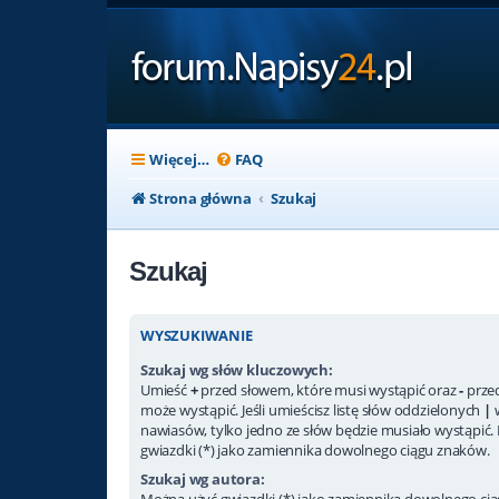
Więcej…
FAQ
Strona główna
Szukaj
Szukaj
WYSZUKIWANIE
Szukaj wg słów kluczowych:
Umieść
+
przed słowem, które musi wystąpić oraz
-
przed
może wystąpić. Jeśli umieścisz listę słów oddzielonych
|
nawiasów, tylko jedno ze słów będzie musiało wystąpić.
gwiazdki (*) jako zamiennika dowolnego ciągu znaków.
Szukaj wg autora:
Można użyć gwiazdki (*) jako zamiennika dowolnego ci