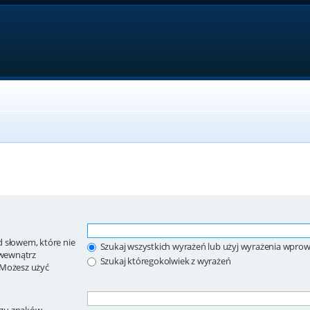
 słowem, które nie
Szukaj wszystkich wyrażeń lub użyj wyrażenia wpr
wewnątrz
Szukaj któregokolwiek z wyrażeń
 Możesz użyć
ągu znaków.