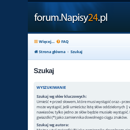
Więcej…
FAQ
Strona główna
Szukaj
Szukaj
WYSZUKIWANIE
Szukaj wg słów kluczowych:
Umieść
+
przed słowem, które musi wystąpić oraz
-
przed
może wystąpić. Jeśli umieścisz listę słów oddzielonych
|
nawiasów, tylko jedno ze słów będzie musiało wystąpić.
gwiazdki (*) jako zamiennika dowolnego ciągu znaków.
Szukaj wg autora:
Można użyć gwiazdki (*) jako zamiennika dowolnego ci