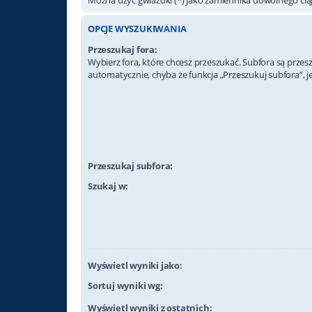
OPCJE WYSZUKIWANIA
Przeszukaj fora:
Wybierz fora, które chcesz przeszukać. Subfora są prze
automatycznie, chyba że funkcja „Przeszukuj subfora”, j
Przeszukaj subfora:
Szukaj w:
Wyświetl wyniki jako:
Sortuj wyniki wg:
Wyświetl wyniki z ostatnich: