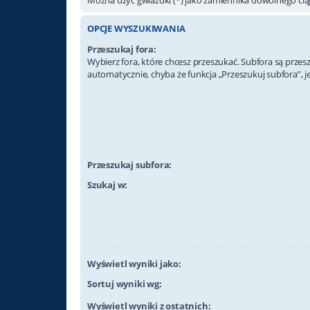
OPCJE WYSZUKIWANIA
Przeszukaj fora:
Wybierz fora, które chcesz przeszukać. Subfora są prze
automatycznie, chyba że funkcja „Przeszukuj subfora”, j
Przeszukaj subfora:
Szukaj w:
Wyświetl wyniki jako:
Sortuj wyniki wg:
Wyświetl wyniki z ostatnich: