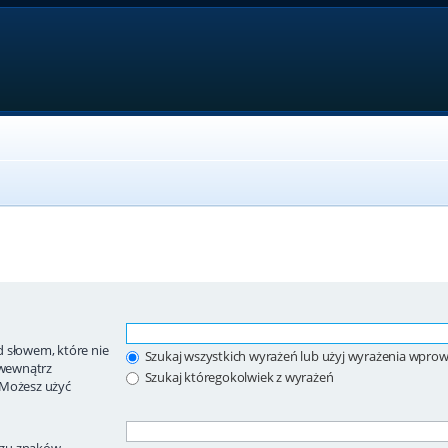
 słowem, które nie
Szukaj wszystkich wyrażeń lub użyj wyrażenia wpr
wewnątrz
Szukaj któregokolwiek z wyrażeń
 Możesz użyć
ągu znaków.