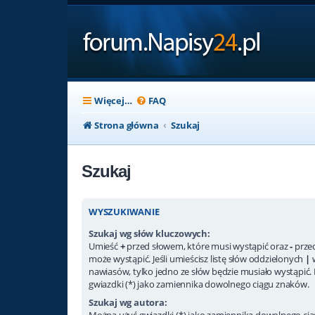
Więcej…
FAQ
Strona główna
Szukaj
Szukaj
WYSZUKIWANIE
Szukaj wg słów kluczowych:
Umieść
+
przed słowem, które musi wystąpić oraz
-
przed
może wystąpić. Jeśli umieścisz listę słów oddzielonych
|
nawiasów, tylko jedno ze słów będzie musiało wystąpić.
gwiazdki (*) jako zamiennika dowolnego ciągu znaków.
Szukaj wg autora:
Można użyć gwiazdki (*) jako zamiennika dowolnego ci