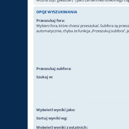
OPCJE WYSZUKIWANIA
Przeszukaj fora:
Wybierz fora, które chcesz przeszukać. Subfora są prze
automatycznie, chyba że funkcja „Przeszukuj subfora”, j
Przeszukaj subfora:
Szukaj w:
Wyświetl wyniki jako:
Sortuj wyniki wg:
Wyświetl wyniki z ostatnich: