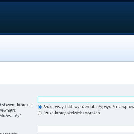
 słowem, które nie
Szukaj wszystkich wyrażeń lub użyj wyrażenia wpr
wewnątrz
Szukaj któregokolwiek z wyrażeń
 Możesz użyć
ągu znaków.