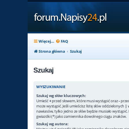
Więcej…
FAQ
Strona główna
Szukaj
Szukaj
WYSZUKIWANIE
Szukaj wg słów kluczowych:
Umieść
+
przed słowem, które musi wystąpić oraz
-
przed
może wystąpić. Jeśli umieścisz listę słów oddzielonych
|
nawiasów, tylko jedno ze słów będzie musiało wystąpić.
gwiazdki (*) jako zamiennika dowolnego ciągu znaków.
Szukaj wg autora:
Można użyć gwiazdki (*) jako zamiennika dowolnego ci