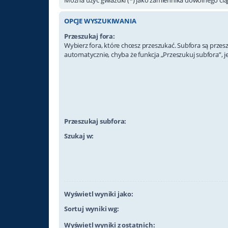
OPCJE WYSZUKIWANIA
Przeszukaj fora:
Wybierz fora, które chcesz przeszukać. Subfora są prze
automatycznie, chyba że funkcja „Przeszukuj subfora”, j
Przeszukaj subfora:
Szukaj w:
Wyświetl wyniki jako:
Sortuj wyniki wg:
Wyświetl wyniki z ostatnich: