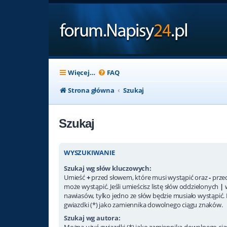
Więcej…
FAQ
Strona główna
Szukaj
Szukaj
WYSZUKIWANIE
Szukaj wg słów kluczowych:
Umieść
+
przed słowem, które musi wystąpić oraz
-
przed
może wystąpić. Jeśli umieścisz listę słów oddzielonych
|
nawiasów, tylko jedno ze słów będzie musiało wystąpić.
gwiazdki (*) jako zamiennika dowolnego ciągu znaków.
Szukaj wg autora:
Można użyć gwiazdki (*) jako zamiennika dowolnego ci