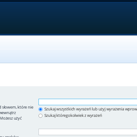
 słowem, które nie
Szukaj wszystkich wyrażeń lub użyj wyrażenia wpr
wewnątrz
Szukaj któregokolwiek z wyrażeń
 Możesz użyć
ągu znaków.