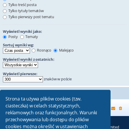
Tylko treść posta
Tylko tytuły tematów
Tylko pierwszy post tematu
Wyświetl wyniki jako:
Posty
Tematy
Sortuj wyniki wg:
Rosnąco
Malejąco
Wyświetl wyniki z ostatnich:
Wyświetl pierwsze:
znaków w poście
Strona ta używa plików cookies (tzw.
ciasteczka) w celach statystycznych,
Strona główna
reklamowych oraz funkcjonalnych. Warunki
przechowywania lub dostępu do plików
cookies można określić w ustawieniach
Technologię dostarcza
phpBB
® Forum Software © phpBB Limited