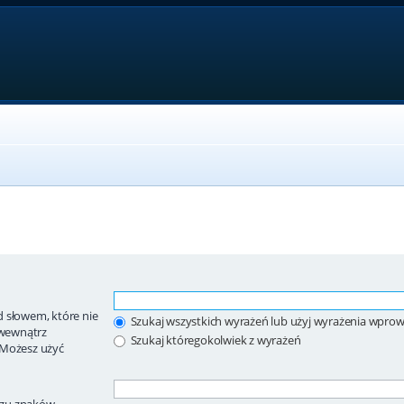
 słowem, które nie
Szukaj wszystkich wyrażeń lub użyj wyrażenia wpr
wewnątrz
Szukaj któregokolwiek z wyrażeń
 Możesz użyć
ągu znaków.