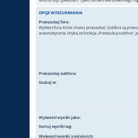
OPCJE WYSZUKIWANIA
Przeszukaj fora:
Wybierz fora, które chcesz przeszukać. Subfora są prze
automatycznie, chyba że funkcja „Przeszukuj subfora”, j
Przeszukaj subfora:
Szukaj w:
Wyświetl wyniki jako:
Sortuj wyniki wg:
Wyświetl wyniki z ostatnich: