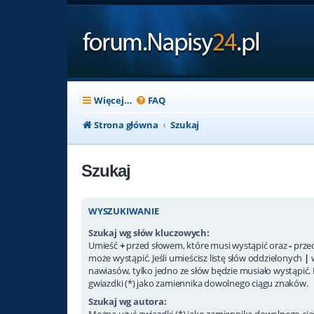
Więcej…
FAQ
Strona główna
Szukaj
Szukaj
WYSZUKIWANIE
Szukaj wg słów kluczowych:
Umieść
+
przed słowem, które musi wystąpić oraz
-
przed
może wystąpić. Jeśli umieścisz listę słów oddzielonych
|
nawiasów, tylko jedno ze słów będzie musiało wystąpić.
gwiazdki (*) jako zamiennika dowolnego ciągu znaków.
Szukaj wg autora:
Można użyć gwiazdki (*) jako zamiennika dowolnego ci