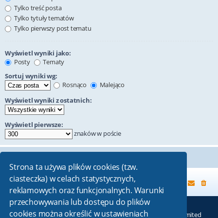
Tylko treść posta
Tylko tytuły tematów
Tylko pierwszy post tematu
Wyświetl wyniki jako:
Posty
Tematy
Sortuj wyniki wg:
Rosnąco
Malejąco
Wyświetl wyniki z ostatnich:
Wyświetl pierwsze:
znaków w poście
Strona ta używa plików cookies (tzw.
ciasteczka) w celach statystycznych,
Strona główna
reklamowych oraz funkcjonalnych. Warunki
przechowywania lub dostępu do plików
cookies można określić w ustawieniach
Technologię dostarcza
phpBB
® Forum Software © phpBB Limited