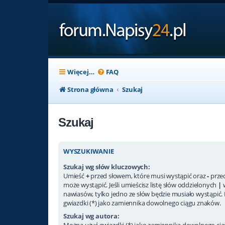
Więcej…
FAQ
Strona główna
Szukaj
Szukaj
WYSZUKIWANIE
Szukaj wg słów kluczowych:
Umieść
+
przed słowem, które musi wystąpić oraz
-
przed
może wystąpić. Jeśli umieścisz listę słów oddzielonych
|
nawiasów, tylko jedno ze słów będzie musiało wystąpić.
gwiazdki (*) jako zamiennika dowolnego ciągu znaków.
Szukaj wg autora:
Można użyć gwiazdki (*) jako zamiennika dowolnego ci