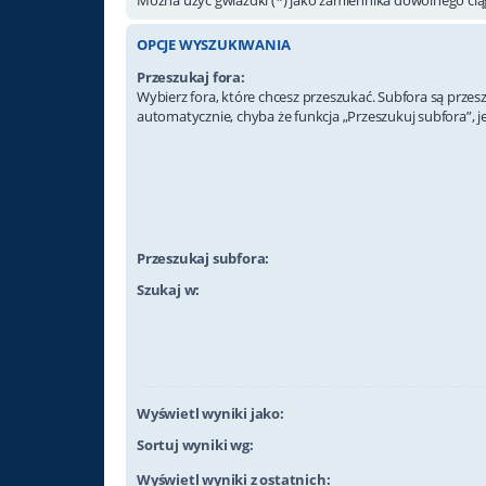
OPCJE WYSZUKIWANIA
Przeszukaj fora:
Wybierz fora, które chcesz przeszukać. Subfora są prze
automatycznie, chyba że funkcja „Przeszukuj subfora”, j
Przeszukaj subfora:
Szukaj w:
Wyświetl wyniki jako:
Sortuj wyniki wg:
Wyświetl wyniki z ostatnich: