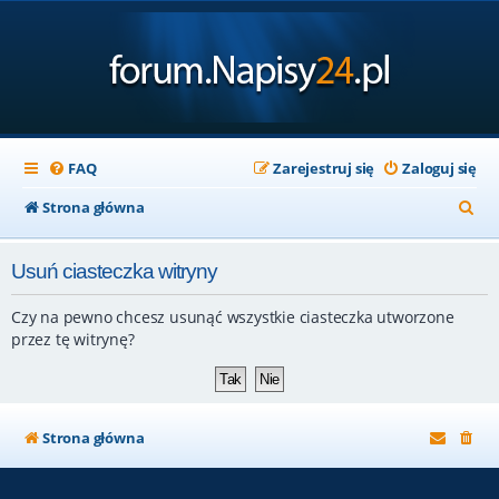
FAQ
Zarejestruj się
Zaloguj się
S
Strona główna
z
Usuń ciasteczka witryny
u
k
Czy na pewno chcesz usunąć wszystkie ciasteczka utworzone
a
przez tę witrynę?
j
Strona główna