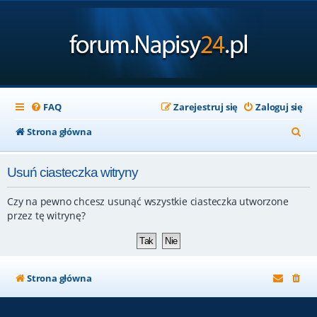
FAQ
Zarejestruj się
Zaloguj się
S
Strona główna
z
Usuń ciasteczka witryny
u
k
Czy na pewno chcesz usunąć wszystkie ciasteczka utworzone
a
przez tę witrynę?
j
Strona główna