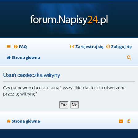
FAQ
Zarejestruj się
Zaloguj się
S
Strona główna
z
Usuń ciasteczka witryny
u
k
Czy na pewno chcesz usunąć wszystkie ciasteczka utworzone
a
przez tę witrynę?
j
Strona główna