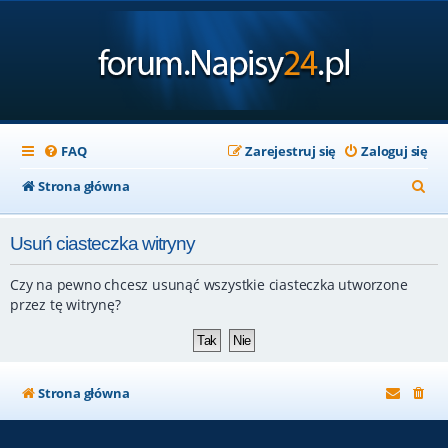
FAQ
Zarejestruj się
Zaloguj się
S
Strona główna
z
Usuń ciasteczka witryny
u
k
Czy na pewno chcesz usunąć wszystkie ciasteczka utworzone
a
przez tę witrynę?
j
Strona główna