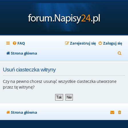
FAQ
Zarejestruj się
Zaloguj się
S
Strona główna
z
Usuń ciasteczka witryny
u
k
Czy na pewno chcesz usunąć wszystkie ciasteczka utworzone
a
przez tę witrynę?
j
Strona główna