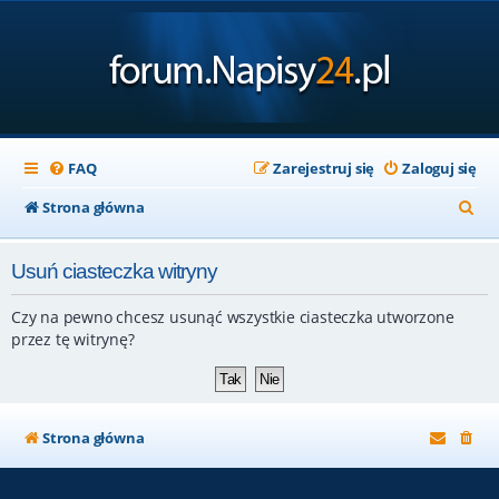
FAQ
Zarejestruj się
Zaloguj się
S
Strona główna
z
Usuń ciasteczka witryny
u
k
Czy na pewno chcesz usunąć wszystkie ciasteczka utworzone
a
przez tę witrynę?
j
Strona główna