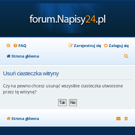
FAQ
Zarejestruj się
Zaloguj się
S
Strona główna
z
Usuń ciasteczka witryny
u
k
Czy na pewno chcesz usunąć wszystkie ciasteczka utworzone
a
przez tę witrynę?
j
Strona główna